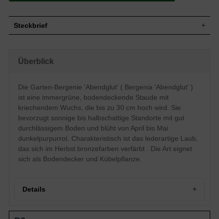
Steckbrief
Bodendeckender, kriechender Wuchs,
Wuchs
Staudenhöhe bis ca. 30 cm
Überblick
Wuchshöhe
bis zu 30 cm
Blatt
Grün, immergrün, eiartig geformt
Die Garten-Bergenie 'Abendglut' ( Bergenia 'Abendglut' )
Dunkelpurpurrot, doldenartig aufgebaut,
Blüte
glockenartiger Blütenstand
ist eine immergrüne, bodendeckende Staude mit
Blütezeit
April - Mai
kriechendem Wuchs, die bis zu 30 cm hoch wird. Sie
Boden
Gut durchlässiger Boden
bevorzugt sonnige bis halbschattige Standorte mit gut
durchlässigem Boden und blüht von April bis Mai
Standort
Sonnig bis halbschattig
dunkelpurpurrot. Charakteristisch ist das lederartige Laub,
Die Bergenia 'Abendglut' (Garten-
Bergenie) besticht allein schon auf Grund
das sich im Herbst bronzefarben verfärbt . Die Art eignet
ihres wunderschönen Laubes. Ihr fast
sich als Bodendecker und Kübelpflanze.
lederig wirkendes Blattwerk verändert im
Herbst seine grüne Farbe in einen
Eigenschaften
weichen Bronzeton. Die Blüte der
Bergenia 'Abendglut' (Garten-Bergenie)
Details
wirkt hier wie eine Beigabe. Die Garten-
Bergenie eignet sich auch hervorragend
als Kübelpflanze.
Portrait der Garten-Bergenie 'Abendglut'