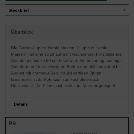
Steckbrief
Staude, straff aufrecht, horstbildend, bis
Wuchs
zu 80 cm hoch
Überblick
Wuchshöhe
bis zu 80 cm
Blatt
Sommergrün, handförmig, grün
Die Garten-Lupine 'Noble Maiden' ( Lupinus 'Noble
Frucht
Hülse, nicht zum Verzehr geeignet
Maiden' ) ist eine straff aufrecht wachsende, horstbildende
Cremeweiß, traubenartig,
Blüte
schmetterlingsartig, zierend, reichblühend
Staude, die bis zu 80 cm hoch wird. Sie bevorzugt sonnige
Blütezeit
Juni bis August
Standorte auf durchlässigem Boden und blüht von Juni bis
August mit cremeweißen, traubenartigen Blüten.
Wurzeln
Fleischiger Wurzelstock
Besonders ist ihr Potenzial zur Nachblüte nach
Boden
Normale und durchlässige Untergründe
Rückschnitt. Die Pflanze ist nicht zum Verzehr geeignet.
Standort
Sonnig
Pflanzen pro
3
m²
Die Lupinus 'Noble Maiden' (Garten-
Details
Lupine) liebt die Sonne und möchte am
Liebsten an einem vollsonnigen Standort
auf durchlässigem Boden gepflanzt
Portrait der Garten-Lupine 'Noble Maiden'
P9
werden. Die straff aufrecht wachsende
Herkunft und Wuchscharakter
Staude wird bis zu 80 cm hoch und bildet
Die botanische Einordnung
ab Juni zarte cremeweiße Blüten heraus,
Idealer Standort und Bodenansprüche