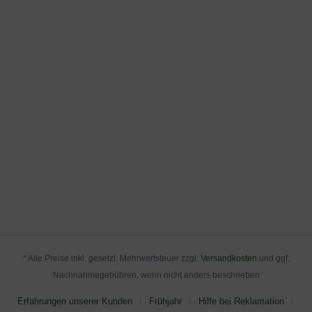
an, die Sie nachstehend herunterladen können.
Historischen Quellen zufolge kamen die ersten Lupinen
erst im 19. Jahrhundert aus den USA nach Europa. Die
Sorte 'Noble Maiden' ist eine gezüchtete Form der
vielblättrigen Lupine (Lupinus polyphyllus), die sich durch
besondere Robustheit und einen kompakten Habitus
auszeichnet. Sie wächst straff aufrecht und bildet dichte
Horste, die sich über die Jahre zu imposanten Beständen
entwickeln können. Mit einer Wuchshöhe von etwa 70 bis
80 Zentimetern fügt sie sich perfekt in die mittlere Ebene
eines Staudenbeetes ein. Der Wurzelstock ist fleischig und
tiefreichend, was der Pflanze eine gute Standfestigkeit und
Trockenheitsresistenz verleiht. Diese Eigenschaften
machen sie zu einer langlebigen und pflegeleichten
Bereicherung.
* Alle Preise inkl. gesetzl. Mehrwertsteuer zzgl.
Versandkosten
und ggf.
Die botanische Einordnung
Nachnahmegebühren, wenn nicht anders beschrieben
Botanisch gesehen ist 'Noble Maiden' eine Sorte der Art
Erfahrungen unserer Kunden
Frühjahr
Hilfe bei Reklamation
Lupinus polyphyllus. Die korrekte Nomenklatur lautet daher