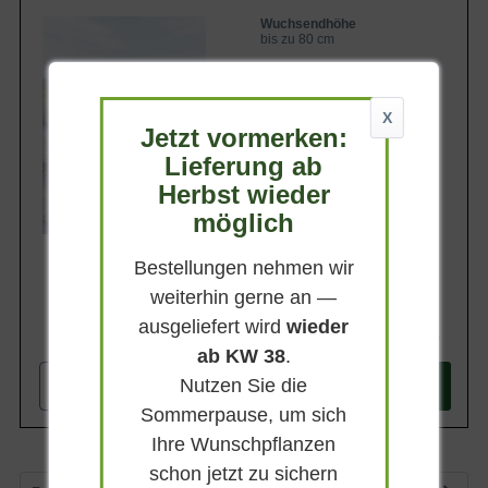
Ein Jahreszyklus im Überblick
romantische Pflanzung im Bauerngarten
Der ideale Standort
Wuchsendhöhe
oder im Beet an einem vollsonnigen
Licht und Exposition
bis zu 80 cm
Standort. An den Boden stellt die
Bodenansprüche der Lupinus polyphyllus 'Schloßfrau'
'Schlossfrau' hingegen nur geringe
Belaubung
Blütenpracht und Laubwerk der 'Schloßfrau'
Ansprüche. Wir empfehlen die Pflanzung
Sommergrün
Die Blüte – ein Farbenspiel
von 3 Exemplaren pro Quadratmeter.
Das Blattwerk der Garten-Lupine
Blüte
X
Vielfältige Verwendungsmöglichkeiten
Jetzt vormerken:
Rosa
Als Beet- und Rabattenstaude
Die 'Schloßfrau' als Schnittblume
Lieferung ab
Blütezeit
Im naturnahen Garten
Juni - August
Herbst wieder
Passende Pflanzpartner für die Lupinus polyphyllus
'Schloßfrau'
Lieferbar
möglich
Klassische Bauerngarten-Kombinationen
Kombinationen für Struktur und Kontrast
Pflege und Vermehrung
Bestellungen nehmen wir
Gießen und Düngen
weiterhin gerne an —
Schnitt und Überwinterung der Garten-Lupine
Vermehrung der 'Schloßfrau'
ausgeliefert wird
wieder
Wissenswertes über die Garten-Lupine 'Schloßfrau'
4,25 €
Geschichte und Botanik
ab KW 38
.
Die Garten-Lupine 'Schloßfrau', botanisch Lupinus
Nutzen Sie die
-
+
In den
Warenkorb
polyphyllus 'Schloßfrau', ist eine horstbildende Staude von
Sommerpause, um sich
adliger Anmutung, die mit ihren rosa-weißen Blütentrauben
Ihre Wunschpflanzen
von Juni bis August das sommerliche Beet bereichert. Mit
schon jetzt zu sichern
einer straff aufrechten Wuchsform erreicht sie eine Höhe