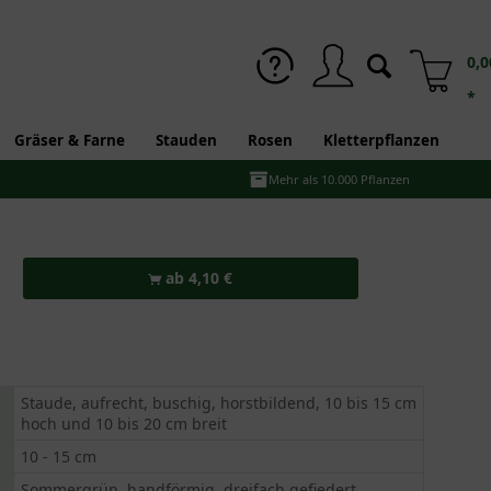
0,0
*
Gräser & Farne
Stauden
Rosen
Kletterpflanzen
Mehr als 10.000 Pflanzen
ab 4,10 €
Staude, aufrecht, buschig, horstbildend, 10 bis 15 cm
hoch und 10 bis 20 cm breit
10 - 15 cm
Sommergrün, handförmig, dreifach gefiedert,