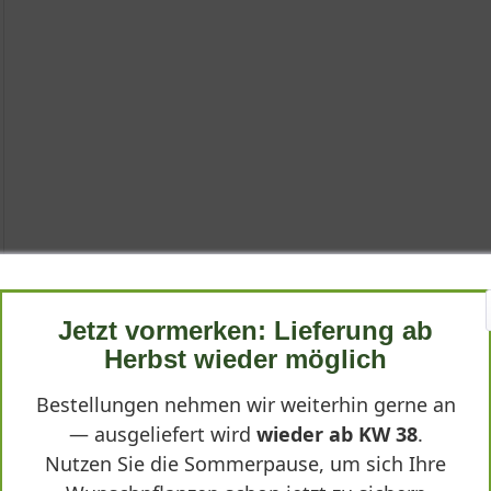
one
harmer'
ne
Jetzt vormerken: Lieferung ab
Charmer'
Herbst wieder möglich
mone blanda 'Charmer', ist eine der bezauberndsten Frühlingsbot
Bestellungen nehmen wir weiterhin gerne an
macht sie ihrem Namen alle Ehre. Diese charmante Staude bildet k
emone blanda 'Charmer'"
— ausgeliefert wird
wieder ab KW 38
.
s 20 Zentimetern. Ihr sommergrünes, handförmig gefiedertes Laub b
Nutzen Sie die Sommerpause, um sich Ihre
tte aufweisen und von gelben Staubgefäßen gekrönt werden. Als K
en Gärten als äußerst robust und anpassungsfähig erwiesen.