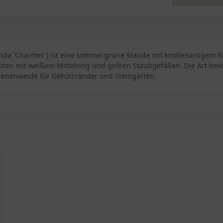
da 'Charmer') ist eine sommergrüne Staude mit knollenartigem Rh
blüten mit weißem Mittelring und gelben Staubgefäßen. Die Art bev
ienenweide für Gehölzränder und Steingärten.
n Frühlingsbote mit Charme
'
twicklung
one
a 'Charmer'