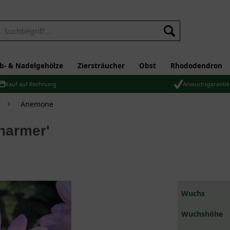
b- & Nadelgehölze
Ziersträucher
Obst
Rhododendron
Kauf auf Rechnung
Anwuchsgarantie
Anemone
harmer'
Wuchs
Wuchshöhe