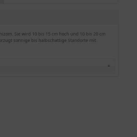
Mitte einen hübschen weißen Ring aufweisen. In
Kombination mit dem dunkelgrünen Laub wirkt
die Rosa Frühlings-Anemone einfach fantastisch
und setzt tolle Farbakzente in den Garten. Diese
Sorte eignet sich hervorragend für Gehölzränder,
izom. Sie wird 10 bis 15 cm hoch und 10 bis 20 cm
Fels-Steppen oder Steingärten. Dort fühlt sie sich
orzugt sonnige bis halbschattige Standorte mit
an einem sonnigen bis halbschattigen Platz auf
einem trockenen bis frischen und durchlässigen
Boden pudelwohl. Die Rosa Frühlings-Anemone
benötigt an optimalen Standorten kaum Pflege.
Außerdem eignet sie sich mit ihrer wohlig
duftenden Blüte hervorragend als Bienenweide.
Die Anemone blanda 'Charmer' kann sich an
zusagenden Standorten sowohl durch Brutknollen
als auch durch eigene Aussaat hervorragend
weiter vermehren, was sich sehr gut zum
Verwildern anbietet.