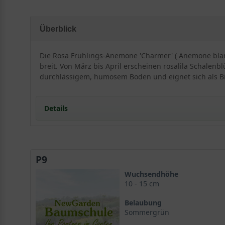
Überblick
Die Rosa Frühlings-Anemone 'Charmer' ( Anemone blan
breit. Von März bis April erscheinen rosalila Schalen
durchlässigem, humosem Boden und eignet sich als B
Details
Portrait der Rosa Frühlings-Anemone 'Charmer': Ei
Herkunft und Wuchsform
P9
Die Besonderheiten von Anemone blanda 'Charmer
Ideale Standortbedingungen für eine prachtvolle En
Wuchsendhöhe
Der optimale Standort für die Rosa Frühlings-Anem
10 - 15 cm
Bodenansprüche und Drainage
Belaubung
Blütenpracht und Laubschmuck der Anemone bland
Sommergrün
Die Frühlingsblüten im Detail