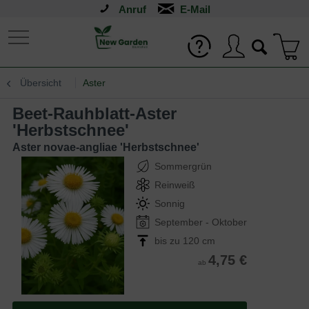
Anruf
Übersicht
Aster
Beet-Rauhblatt-Aster
'Herbstschnee'
Aster novae-angliae 'Herbstschnee'
Sommergrün
Reinweiß
Sonnig
September - Oktober
bis zu 120 cm
4,75 €
ab