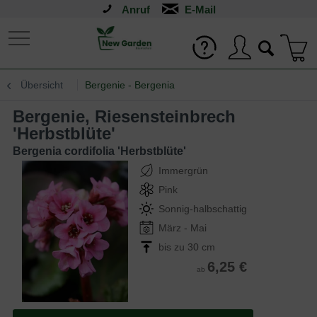
Anruf
Übersicht
Bergenie - Bergenia
Bergenie, Riesensteinbrech
'Herbstblüte'
Bergenia cordifolia 'Herbstblüte'
Immergrün
Pink
Sonnig-halbschattig
März - Mai
bis zu 30 cm
6,25 €
ab