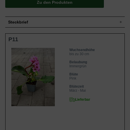
Zu den Produkten
Steckbrief
Flächig bis niederliegend, bodendeckend,
Wuchs
P11
horstbildend, 30 cm hoch
Wuchshöhe
bis zu 30 cm
Wuchsendhöhe
Blatt
Winter- / immergrün, eiförmig, grün
bis zu 30 cm
Frucht
Kapsel, unscheinbar
Belaubung
Leuchtend pinke, einfache Einzelblüte,
Immergrün
doldenartiger Blütenstand,
Blüte
glockenförmige, auch ausgebreitete
Blüte
Pink
Blütenform
Blütezeit
März bis Mai
Blütezeit
März - Mai
Boden
Gut durchlässig, frisch
Standort
Sonnig bis halbschattig
Lieferbar
Pflanzen pro
7
m²
Die Bergenia codifolia 'Herbstblüte'
(Bergenie, Riesensteinbrech) ist eine
hübsche, bodendeckende Staude, deren
Blüte - wie der Name verrät - sich ein