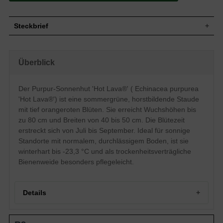
Steckbrief
Wuchs
Aufrecht, horstbildend, 40 bis 50 cm breit
Wuchshöhe
bis zu 80 cm
Überblick
Sommergrün, eiförmig, ganzrandig,
Blatt
zugespitzt, grün
Der Purpur-Sonnenhut 'Hot Lava®' ( Echinacea purpurea
Frucht
Samen ohne Pappus, unscheinbar
'Hot Lava®') ist eine sommergrüne, horstbildende Staude
Tief Orangerot, einfache Einzelblüte,
Blüte
kugelartiger Blütenstand, tellerartige
mit tief orangeroten Blüten. Sie erreicht Wuchshöhen bis
Blütenform
zu 80 cm und Breiten von 40 bis 50 cm. Die Blütezeit
Blütezeit
Juli bis September
erstreckt sich von Juli bis September. Ideal für sonnige
Boden
Normal durchlässig, frisch, neutral
Standorte mit normalem, durchlässigem Boden, ist sie
Standort
Sonnig
winterhart bis -23,3 °C und als trockenheitsverträgliche
Pflanzen pro
Bienenweide besonders pflegeleicht.
7
m²
Die Echinacea purpurea 'Hot Lava ®'
(Purpursonnenhut) bringt einen feurigen
Details
Touch in jeden Garten. Die orangeroten
Blüten, die auf aufrecht wachsenden,
grünen Stielen thronen, entfalten sich am
Portrait des Purpur-Sonnenhuts 'Hot Lava®'
besten, wenn man den Purpursonnenhut