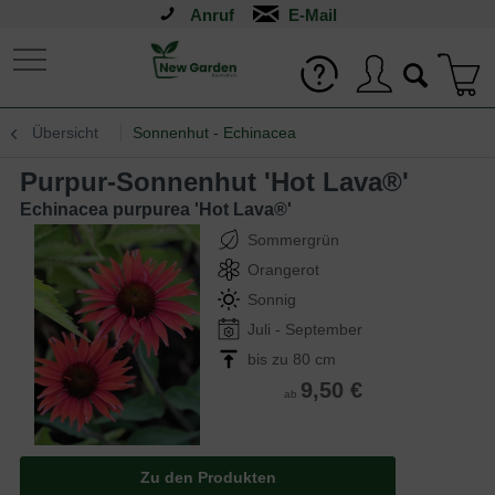
Anruf
Übersicht
Sonnenhut - Echinacea
Purpur-Sonnenhut 'Hot Lava®'
Echinacea purpurea 'Hot Lava®'
Sommergrün
Orangerot
Sonnig
Juli - September
bis zu 80 cm
9,50 €
ab
Zu den Produkten