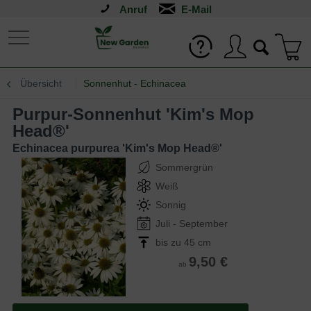
Anruf
Übersicht
Sonnenhut - Echinacea
Purpur-Sonnenhut 'Kim's Mop
Head®'
Echinacea purpurea 'Kim's Mop Head®'
Sommergrün
Weiß
Sonnig
Juli - September
bis zu 45 cm
9,50 €
ab