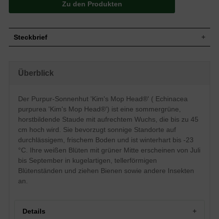
Zu den Produkten
Steckbrief
Wuchs
Aufrecht, horstbildend
Wuchshöhe
bis zu 45 cm
Überblick
Sommergrün, eiförmig, ganzrandig,
Blatt
zugespitzt, grün
Der Purpur-Sonnenhut 'Kim's Mop Head®' ( Echinacea
Frucht
Samen ohne Pappus, unscheinbar
purpurea 'Kim's Mop Head®') ist eine sommergrüne,
Weiß mit grüner Blütenmitte, einfache
Blüte
Einzelblüte, kugelartiger Blütenstand,
horstbildende Staude mit aufrechtem Wuchs, die bis zu 45
tellerartige Blütenform
cm hoch wird. Sie bevorzugt sonnige Standorte auf
Blütezeit
Juli bis September
durchlässigem, frischem Boden und ist winterhart bis -23
Boden
Normal durchlässig, frisch, neutral
°C. Ihre weißen Blüten mit grüner Mitte erscheinen von Juli
Standort
Sonnig, auf der Freifläche oder im Beet
bis September in kugelartigen, tellerförmigen
Pflanzen pro
Blütenständen und ziehen Bienen sowie andere Insekten
7
m²
an.
Die Echinacea purpurea 'Kim’s Mophead
®' (Purpursonnenhut) ist eine weitere
ansehnliche Sorte aus der Echinacea-
Kollektion. Mit ihrer Größe von etwa 40
Details
bis 60 cm und einer Wuchsbreite von 30