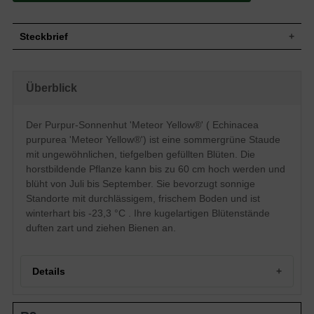
Steckbrief
Wuchs
Aufrecht, horstbildend
Wuchshöhe
bis zu 60 cm
Überblick
Sommergrün, eiförmig, ganzrandig,
Blatt
zugespitzt, grün
Der Purpur-Sonnenhut 'Meteor Yellow®' ( Echinacea
Frucht
Samen ohne Pappus, unscheinbar
purpurea 'Meteor Yellow®') ist eine sommergrüne Staude
Tiefgelb, gefüllte Einzelblüte, kugelartiger
Blüte
Blütenstand, körbchenartige Blütenform
mit ungewöhnlichen, tiefgelben gefüllten Blüten. Die
Blütezeit
Juli bis September
horstbildende Pflanze kann bis zu 60 cm hoch werden und
blüht von Juli bis September. Sie bevorzugt sonnige
Boden
Normal durchlässig, frisch, neutral
Standorte mit durchlässigem, frischem Boden und ist
Standort
Sonnig, auf der Freifläche oder im Beet
winterhart bis -23,3 °C . Ihre kugelartigen Blütenstände
Pflanzen pro
7
m²
duften zart und ziehen Bienen an.
Die Echinacea purpurea 'Meteor Yellow ®'
(Purpursonnenhut) stellt mit ihren gelben
gefüllten Blüten eine wahre Besonderheit
Details
in der Echinacea-Reihe dar. Die
leuchtenden Farbtupfer entwickeln sich
zahlreich zwischen Juli und September
Portrait des Purpur-Sonnenhuts 'Meteor Yellow®'
wenn die Pflanze einen sonnigen Standort