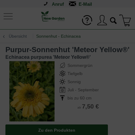
Anruf
Übersicht
Sonnenhut - Echinacea
Purpur-Sonnenhut 'Meteor Yellow®'
Echinacea purpurea 'Meteor Yellow®'
Sommergrün
Tiefgelb
Sonnig
Juli - September
bis zu 60 cm
7,50 €
ab
Zu den Produkten