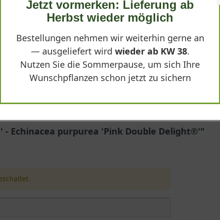
Jetzt vormerken: Lieferung ab
Delight®'
Herbst wieder möglich
Bestellungen nehmen wir weiterhin gerne an
— ausgeliefert wird
wieder ab KW 38
.
Nutzen Sie die Sommerpause, um sich Ihre
s
Wunschpflanzen schon jetzt zu sichern
urea 'Pink Double Delight®'
ble Delight®'
 - Echinacea purpurea 'Pink Double Delight®'"
ht®' (Echinacea purpurea 'Pink Double Delight®')
h Echinacea purpurea 'Pink Double Delight®', ist eine außergewöh
ren Sie alles Wissenswerte zu Wuchs, Herkunft und den besonderen
schaltet.
raff aufrecht und horstbildend. Er erreicht eine Breite von 40 bi