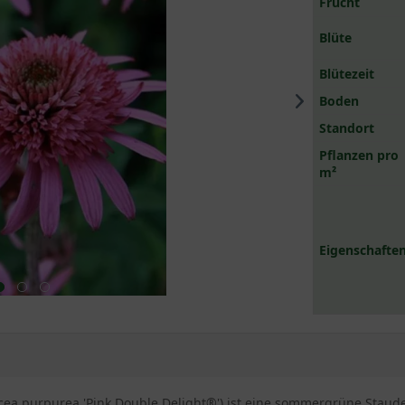
Frucht
Blüte
Blütezeit
Boden
Standort
Pflanzen pro
m²
Eigenschaften
ea purpurea 'Pink Double Delight®') ist eine sommergrüne Staude m