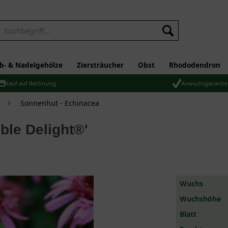
b- & Nadelgehölze
Ziersträucher
Obst
Rhododendron
Kauf auf Rechnung
Anwuchsgarantie
Sonnenhut - Echinacea
ble Delight®'
Wuchs
Wuchshöhe
Blatt