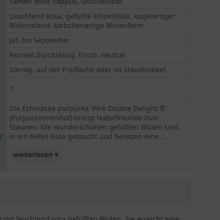
Samen ohne Pappus, unscheinbar
Leuchtend Rosa, gefüllte Einzelblüte, kugelartiger
Blütenstand, körbchenartige Blütenform
Juli bis September
Normal durchlässig, frisch, neutral
Sonnig, auf der Freifläche oder im Staudenbeet
7
Die Echinacea purpurea 'Pink Double Delight ®'
(Purpursonnenhut) bringt Naturfreunde zum
Staunen. Die wunderschönen gefüllten Blüten sind
:
in ein tiefes Rosa getaucht und besitzen eine...
weiterlesen ▾
außergewöhnliche Form. Wie schön, dass sie sich
von Juli bis September außerordentlich zahlreich
entwickeln. Dieser Purpursonnenhut liebt sonnige
Standorte auf der Freifläche oder im Staudenbeet.
Dort verströmt er einen leichten Duft und wird
it leuchtend rosa gefüllten Blüten. Sie erreicht eine