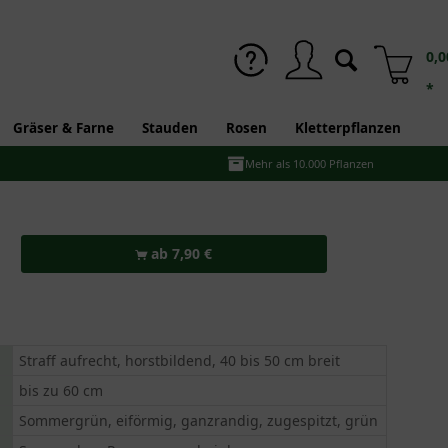
0,0
*
Gräser & Farne
Stauden
Rosen
Kletterpflanzen
Mehr als 10.000 Pflanzen
ab 7,90 €
Straff aufrecht, horstbildend, 40 bis 50 cm breit
bis zu 60 cm
Sommergrün, eiförmig, ganzrandig, zugespitzt, grün