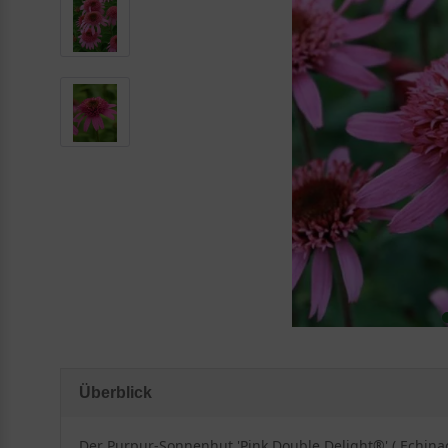
Überblick
Der Purpur-Sonnenhut 'Pink Double Delight®' ( Echinac