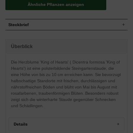
Ähnliche Pflanzen anzeigen
Steckbrief
Steingartenstaude, polsterbildend, horstig,
Wuchs
bis 10 cm hoch
Überblick
Wuchshöhe
bis zu 10 cm
Sommergrün, gefiedert, weich, matt,
Blatt
gräulich grün
Die Herzblume 'King of Hearts' ( Dicentra formosa 'King of
Frucht
Unscheinbar
Hearts') ist eine polsterbildende Steingartenstaude, die
Rosafarbend, traubenförmig, einfach,
eine Höhe von bis zu 10 cm erreichen kann. Sie bevorzugt
Blüte
klein, reichblühend, zierend
halbschattige Standorte mit frischen, durchlässigen und
Blütezeit
Mai bis August
nährstoffreichen Böden und blüht von Mai bis August mit
Frische, durchlässige und nährstoffreiche
rosafarbenen, traubenförmigen Blüten. Besonders robust
Boden
Böden
zeigt sich die winterharte Staude gegenüber Schnecken
Standort
Halbschattig
und Schädlingen.
Pflanzen pro
5
m²
Die Dicentra formosa 'King of Hearts' (
Details
Herzblume) ist eine robuste, dankbare
und zierende Staude für den