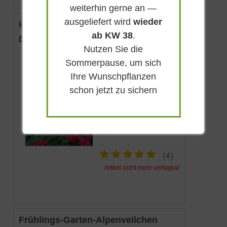
weiterhin gerne an —
ausgeliefert wird
wieder
Herzblume 'King of Hearts'
ab KW 38
.
Dicentra formosa 'King of Hearts'
Nutzen Sie die
Sommerpause, um sich
Sommergrün
Ihre Wunschpflanzen
Rosa
schon jetzt zu sichern
Absonnig
Mai - August
bis zu 10 cm
Lieferbar
(
4
)
Artikel nicht mehr verfügbar
Frühlings-Garten-Alpenveilchen