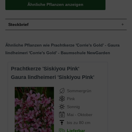
Ähnliche Pflanzen anzeigen
Steckbrief
Staude, aufrecht, horstbildend, 80 cm
Wuchs
hoch
Ähnliche Pflanzen wie Prachtkerze 'Corrie's Gold' - Gaura
Wuchshöhe
bis zu 80 cm
lindheimeri 'Corrie's Gold' - Baumschule NewGarden
Sommergrün, lanzettlich, grüngelb
Blatt
panaschiert
Frucht
Kapseln
Prachtkerze 'Siskiyou Pink'
Weiß, einfach, in rispenartigen
Blüte
Gaura lindheimeri 'Siskiyou Pink'
Blütenständen, rundliche Blütenform
Blütezeit
Juli bis Oktober
Sommergrün
Wurzeln
Rhizom
Trockene, gut durchlässige und neutrale
Pink
Boden
Untergründe
Sonnig
Standort
Sonnig
Mai - Oktober
Pflanzen pro
6
m²
bis zu 80 cm
Die Gaura lindheimeri 'Corrie's Gold'
Lieferbar
(Prachtkerze 'Corrie's Gold') setzt durch