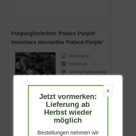
Purpurglöckchen 'Palace Purple'
Heuchera micrantha 'Palace Purple'
Wintergrün
Weißrosa
Sonnig-halbschattig
Juni - August
bis zu 60 cm
X
Jetzt vormerken:
Lieferbar
Lieferung ab
Herbst wieder
(
8
)
möglich
ab 3,50 € *
Bestellungen nehmen wir