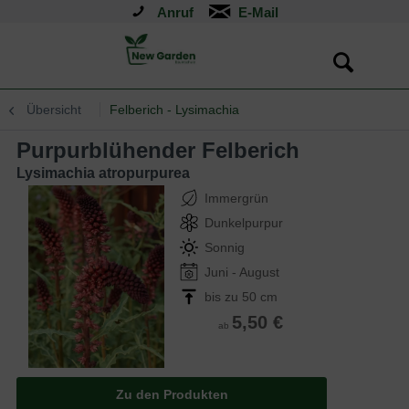
Anruf
Übersicht
Felberich - Lysimachia
Purpurblühender Felberich
Lysimachia atropurpurea
Immergrün
Dunkelpurpur
Sonnig
Juni - August
bis zu 50 cm
5,50 €
ab
Zu den Produkten