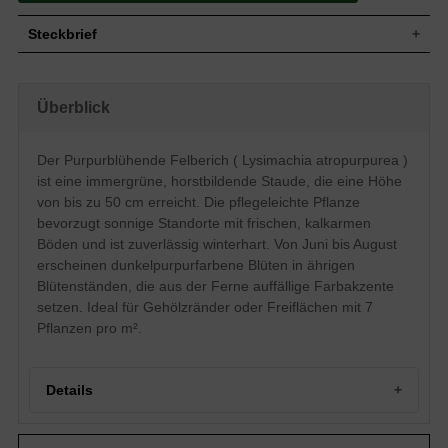
Steckbrief
Staude, aufrecht, horstbildend, 50 cm
Wuchs
hoch
Überblick
Wuchshöhe
bis zu 50 cm
Blatt
Immergrün, lanzettlich, grün
Der Purpurblühende Felberich ( Lysimachia atropurpurea )
Frucht
Kapseln
ist eine immergrüne, horstbildende Staude, die eine Höhe
Dunkelpurpur, einfach, in ährigen
Blüte
Blütenständen, schalenförmig, flach,
von bis zu 50 cm erreicht. Die pflegeleichte Pflanze
ausgebreitet
bevorzugt sonnige Standorte mit frischen, kalkarmen
Blütezeit
Juni bis August
Böden und ist zuverlässig winterhart. Von Juni bis August
Wurzeln
Rhizome, weitstreichend
erscheinen dunkelpurpurfarbene Blüten in ährigen
Frische, normal durchlässige und
Blütenständen, die aus der Ferne auffällige Farbakzente
Boden
kalkarme Untergründe
setzen. Ideal für Gehölzränder oder Freiflächen mit 7
Standort
Sonnig
Pflanzen pro m².
Pflanzen pro
7
m²
Der Lysimachia atropurpurea
Details
(Purpurblühender Felberich) zeichnet sich
vor allem durch die dekorative,
dunkelpurpurfarbene Blütenpracht aus,
Portrait des Purpurblühenden Felberichs
die bereits aus der Ferne wunderschöne