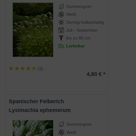
Sommergrün
Weiß
Sonnig-halbschattig
Juli - September
bis zu 80 cm
Lieferbar
(
3
)
4,80 € *
Spanischer Felberich
Lysimachia ephemerum
Sommergrün
Weiß