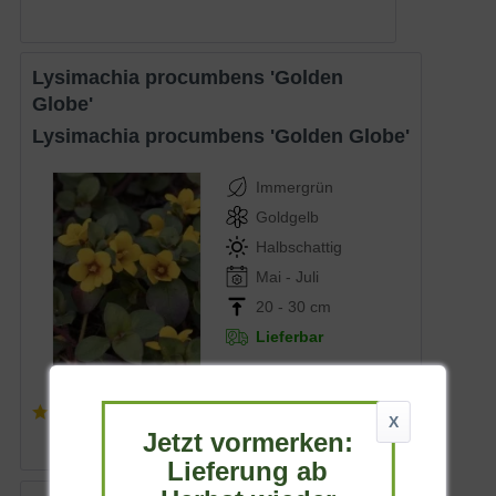
Lysimachia procumbens 'Golden
Globe'
Lysimachia procumbens 'Golden Globe'
Immergrün
Goldgelb
Halbschattig
Mai - Juli
20 - 30 cm
Lieferbar
(
4
)
X
4,95 € *
Jetzt vormerken:
Lieferung ab