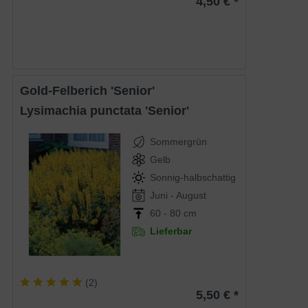
4,50 € *
Gold-Felberich 'Senior'
Lysimachia punctata 'Senior'
Sommergrün
Gelb
Sonnig-halbschattig
Juni - August
60 - 80 cm
Lieferbar
(
2
)
5,50 € *