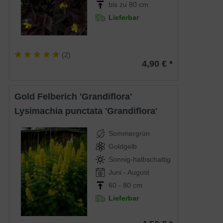
bis zu 80 cm
Lieferbar
(
2
)
4,90 € *
Gold Felberich 'Grandiflora'
Lysimachia punctata 'Grandiflora'
Sommergrün
Goldgelb
Sonnig-halbschattig
Juni - August
60 - 80 cm
Lieferbar