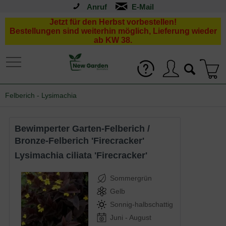
Anruf
Jetzt für den Herbst vorbestellen!
Bestellungen sind weiterhin möglich, Lieferung wieder
ab KW 38.
Felberich - Lysimachia
Bewimperter Garten-Felberich /
Bronze-Felberich 'Firecracker'
Lysimachia ciliata 'Firecracker'
Sommergrün
Gelb
Sonnig-halbschattig
Juni - August