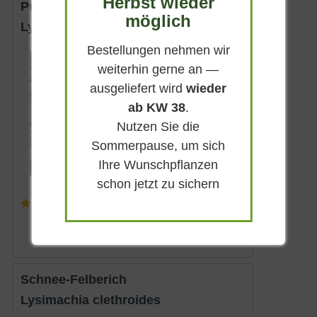
Herbst wieder
Purpurblühender Felberich
möglich
Lysimachia atropurpurea
Bestellungen nehmen wir
Immergrün
weiterhin gerne an —
Dunkelpurpur
ausgeliefert wird
wieder
Sonnig
ab KW 38
.
Juni - August
Nutzen Sie die
bis zu 50 cm
Sommerpause, um sich
Lieferbar
Ihre Wunschpflanzen
schon jetzt zu sichern
(
1
)
5,50 € *
Schnee-Felberich
Lysimachia clethroides