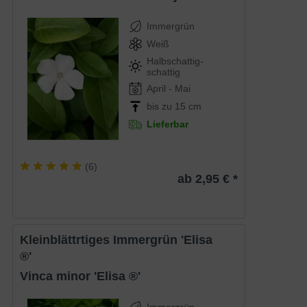
Immergrün
Weiß
Halbschattig-
schattig
April - Mai
bis zu 15 cm
Lieferbar
(
6
)
ab 2,95 € *
Kleinblättrtiges Immergrün 'Elisa
®'
Vinca minor 'Elisa ®'