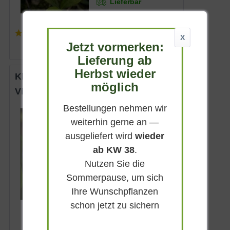
Lieferbar
(
1
)
X
ab 4,50 € *
Jetzt vormerken:
Lieferung ab
Herbst wieder
Kleinblättriges Immergrün 'Marie'
möglich
Vinca minor 'Marie'
Bestellungen nehmen wir
Immergrün
weiterhin gerne an —
Violettblau
ausgeliefert wird
wieder
Halbschattig-
ab KW 38
.
schattig
April - Mai
Nutzen Sie die
bis zu 10 cm
Sommerpause, um sich
Lieferbar
Ihre Wunschpflanzen
schon jetzt zu sichern
3,90 € *