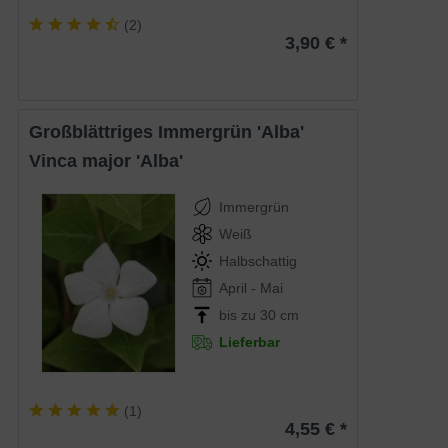
(
2
)
3,90 € *
Großblättriges Immergrün 'Alba'
Vinca major 'Alba'
Immergrün
Weiß
Halbschattig
April - Mai
bis zu 30 cm
Lieferbar
(
1
)
4,55 € *