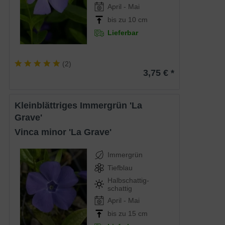
April - Mai
bis zu 10 cm
Lieferbar
(
2
)
3,75 € *
Kleinblättriges Immergrün 'La
Grave'
Vinca minor 'La Grave'
Immergrün
Tiefblau
Halbschattig-
schattig
April - Mai
bis zu 15 cm