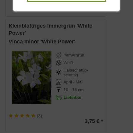
Kleinblättriges Immergrün 'White
Power'
Vinca minor 'White Power'
Immergrün
Weiß
Halbschattig-
schattig
April - Mai
10 - 15 cm
Lieferbar
(
3
)
3,75 € *