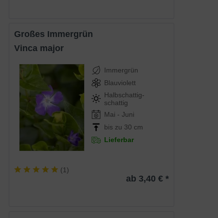
Großes Immergrün
Vinca major
Immergrün
Blauviolett
Halbschattig-
schattig
Mai - Juni
bis zu 30 cm
Lieferbar
(
1
)
ab 3,40 € *