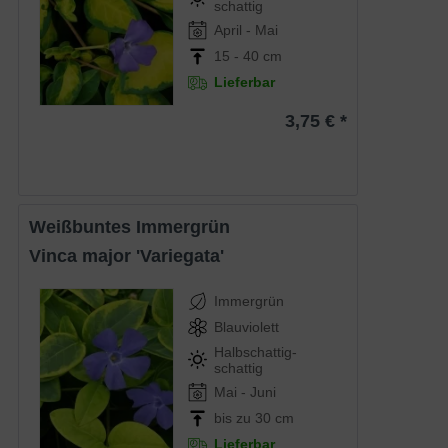
schattig
April - Mai
15 - 40 cm
Lieferbar
3,75 € *
Weißbuntes Immergrün
Vinca major 'Variegata'
Immergrün
Blauviolett
Halbschattig-
schattig
Mai - Juni
bis zu 30 cm
Lieferbar