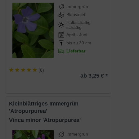
Immergrün
Blauviolett
Halbschattig-
schattig
April - Juni
bis zu 30 cm
Lieferbar
(
8
)
ab 3,25 € *
Kleinblättriges Immergrün
'Atropurpurea'
Vinca minor 'Atropurpurea'
Immergrün