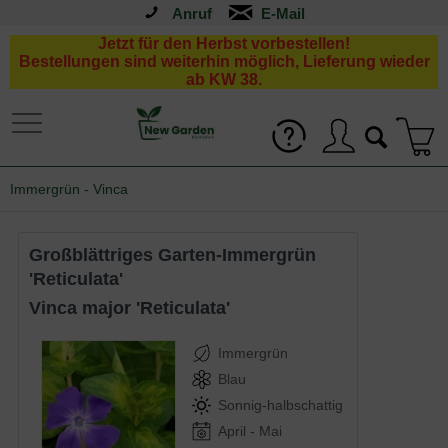
Anruf
Jetzt für den Herbst vorbestellen!
Bestellungen sind weiterhin möglich, Lieferung wieder
ab KW 38.
Immergrün - Vinca
Großblättriges Garten-Immergrün
'Reticulata'
Vinca major 'Reticulata'
Immergrün
Blau
Sonnig-halbschattig
April - Mai