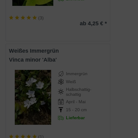
(
3
)
ab 4,25 € *
Weißes Immergrün
Vinca minor 'Alba'
Immergrün
Weiß
Halbschattig-
schattig
April - Mai
15 - 20 cm
Lieferbar
(
1
)