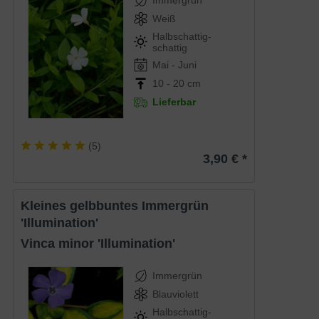
Immergrün
Weiß
Halbschattig-
schattig
Mai - Juni
10 - 20 cm
Lieferbar
(
5
)
3,90 € *
Kleines gelbbuntes Immergrün
'Illumination'
Vinca minor 'Illumination'
Immergrün
Blauviolett
Halbschattig-