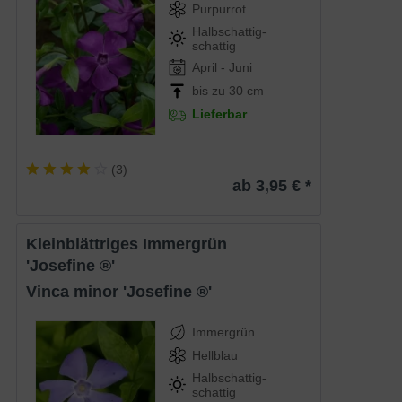
Purpurrot
Halbschattig-
schattig
April - Juni
bis zu 30 cm
Lieferbar
(
3
)
ab 3,95 € *
Kleinblättriges Immergrün
'Josefine ®'
Vinca minor 'Josefine ®'
Immergrün
Hellblau
Halbschattig-
schattig