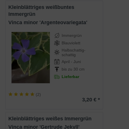
Kleinblättriges weißbuntes
Immergrün
Vinca minor 'Argenteovariegata'
Immergrün
Blauviolett
Halbschattig-
schattig
April - Juni
bis zu 30 cm
Lieferbar
(
2
)
3,20 € *
Kleinblättriges weißes Immergrün
Vinca minor 'Gertrude Jekyll'