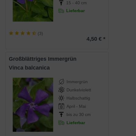
15 - 40 cm
Lieferbar
(
3
)
4,50 € *
Großblättriges Immergrün
Vinca balcanica
Immergrün
Dunkelviolett
Halbschattig
April - Mai
bis zu 30 cm
Lieferbar