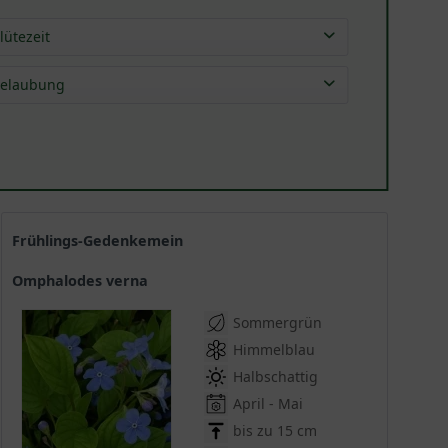
lütezeit
Apr
(
3
)
elaubung
Mai
(
3
)
sommergrün
(
3
)
Jun
(
1
)
Frühlings-Gedenkemein
Omphalodes verna
Sommergrün
Himmelblau
Halbschattig
April - Mai
bis zu 15 cm