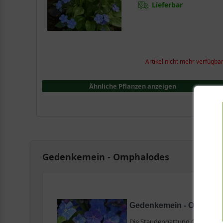
Lieferbar
Artikel nicht mehr verfügba
Ähnliche Pflanzen anzeigen
Gedenkemein - Omphalodes
Gedenkemein - Omphalode
Die Staudengattung Gedenkemei