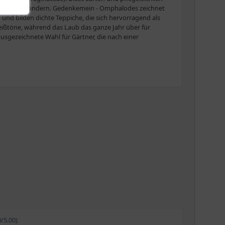
 und Gehölzrändern. Gedenkemein - Omphalodes zeichnet
 und bilden dichte Teppiche, die sich hervorragend als
eißtöne, während das Laub das ganze Jahr über für
usgezeichnete Wahl für Gärtner, die nach einer
0/5.00)