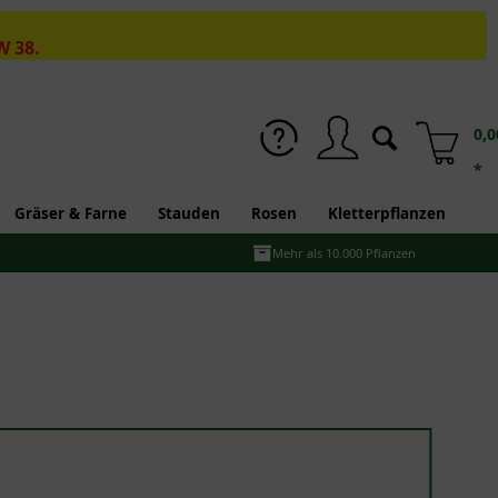
W 38.
0,0
*
Gräser & Farne
Stauden
Rosen
Kletterpflanzen
Mehr als 10.000 Pflanzen