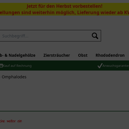
Jetzt für den Herbst vorbestellen!
ellungen sind weiterhin möglich, Lieferung wieder ab K
Suchen
b- & Nadelgehölze
Ziersträucher
Obst
Rhododendron
Kauf auf Rechnung
Anwuchsgarantie
- Omphalodes