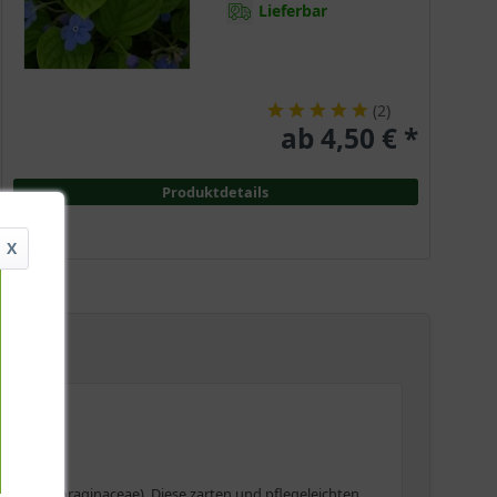
Lieferbar
(
2
)
ab 4,50 € *
Produktdetails
X
chse (Boraginaceae). Diese zarten und pflegeleichten