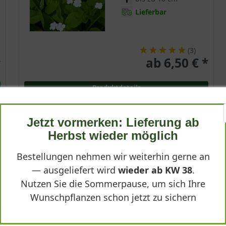
Lieferbar
(
3
)
ab 6,50 € *
r
Produktdetails
Jetzt vormerken: Lieferung ab
Herbst wieder möglich
Bestellungen nehmen wir weiterhin gerne an
— ausgeliefert wird
wieder ab KW 38
.
Nutzen Sie die Sommerpause, um sich Ihre
Wunschpflanzen schon jetzt zu sichern
s - ein blühwunder mit blauer Blütenpracht
n, botanisch bekannt als Omphalodes, gehört zur Familie der Raublattgewä