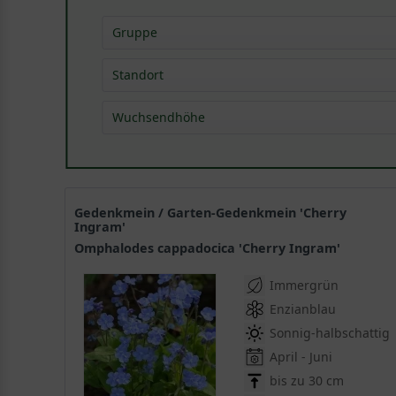
Gruppe
Bodendeckerstauden
(
3
)
Standort
Gehölzrandstauden
(
1
)
Wuchsendhöhe
Rabattenstauden
(
1
)
Rhododendron-Begleitstauden
(
1
)
bis 0,15 m
(
2
)
Steingartenstauden
(
1
)
0,15 - 0,40 m
(
1
)
Gedenkmein / Garten-Gedenkmein 'Cherry
Ingram'
Omphalodes cappadocica 'Cherry Ingram'
Immergrün
Enzianblau
Sonnig-halbschattig
April - Juni
bis zu 30 cm