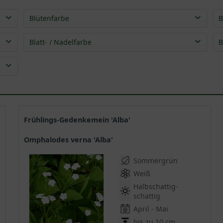
Blütenfarbe
B
blau
(
2
)
Blatt- / Nadelfarbe
B
weiß
(
1
)
grün
(
3
)
Frühlings-Gedenkemein 'Alba'
Omphalodes verna 'Alba'
Sommergrün
Weiß
Halbschattig-
schattig
April - Mai
bis zu 10 cm