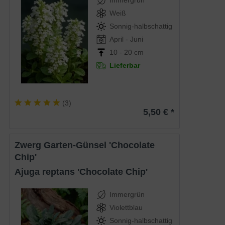
Immergrün
Weiß
Sonnig-halbschattig
April - Juni
10 - 20 cm
Lieferbar
(
3
)
5,50 € *
Zwerg Garten-Günsel 'Chocolate
Chip'
Ajuga reptans 'Chocolate Chip'
Immergrün
Violettblau
Sonnig-halbschattig