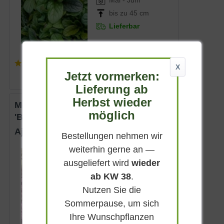
bis zu 45 cm
Lieferbar
(
3
)
X
ab 5,75 € *
Jetzt vormerken:
Lieferung ab
Herbst wieder
Mehrfarbiger Garten-Günsel
möglich
'Burgundy Glow'
Ajuga reptans 'Burgundy Glow'
Bestellungen nehmen wir
weiterhin gerne an —
Immergrün
ausgeliefert wird
wieder
Blau
ab KW 38
.
Sonnig-halbschattig
Nutzen Sie die
April - Mai
Sommerpause, um sich
bis zu 15 cm
Ihre Wunschpflanzen
Lieferbar