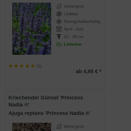
Immergrün
Lilablau
Sonnig-halbschattig
April - Juni
10 - 30 cm
Lieferbar
(
2
)
ab 4,95 € *
Kriechender Günsel 'Princess
Nadia ®'
Ajuga reptans 'Princess Nadia ®'
Wintergrün