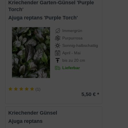
Kriechender Garten-Günsel 'Purple
Torch'
Ajuga reptans 'Purple Torch'
Immergrün
Purpurrosa
Sonnig-halbschattig
April - Mai
bis zu 20 cm
Lieferbar
(
1
)
5,50 € *
Kriechender Günsel
Ajuga reptans