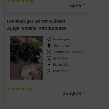
(
4
)
5,50 € *
Rotblättriger Garten-Günsel
Ajuga reptans 'Atropurpurea'
Immergrün
Violettblau
Sonnig-halbschattig
April - Mai
bis zu 15 cm
Lieferbar
(
3
)
ab 3,80 € *