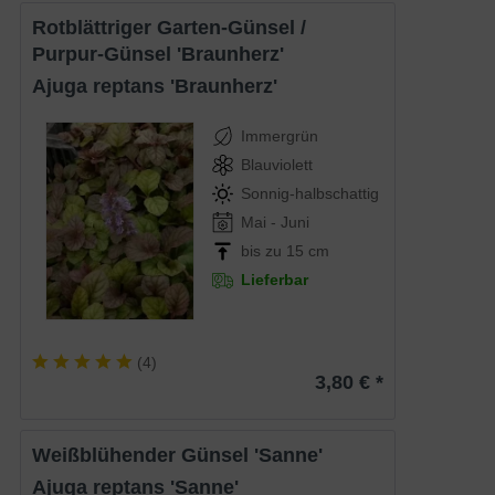
Rotblättriger Garten-Günsel /
Purpur-Günsel 'Braunherz'
Ajuga reptans 'Braunherz'
Immergrün
Blauviolett
Sonnig-halbschattig
Mai - Juni
bis zu 15 cm
Lieferbar
(
4
)
3,80 € *
Weißblühender Günsel 'Sanne'
Ajuga reptans 'Sanne'