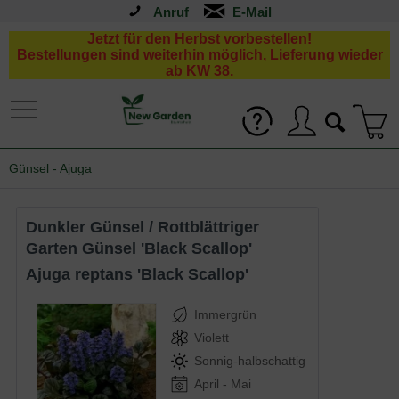
Anruf
Jetzt für den Herbst vorbestellen!
Bestellungen sind weiterhin möglich, Lieferung wieder
ab KW 38.
Günsel - Ajuga
Dunkler Günsel / Rottblättriger
Garten Günsel 'Black Scallop'
Ajuga reptans 'Black Scallop'
Immergrün
Violett
Sonnig-halbschattig
April - Mai