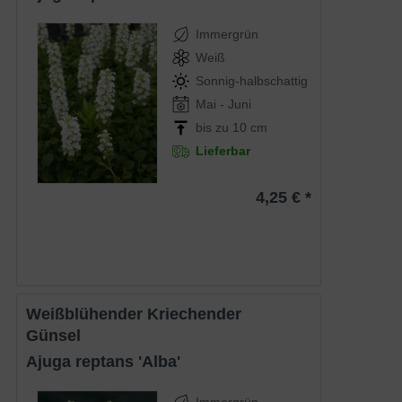
Immergrün
Weiß
Sonnig-halbschattig
Mai - Juni
bis zu 10 cm
Lieferbar
4,25 € *
Weißblühender Kriechender
Günsel
Ajuga reptans 'Alba'