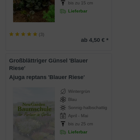
bis zu 15 cm
Lieferbar
(
3
)
ab 4,50 € *
Großblättriger Günsel 'Blauer
Riese'
Ajuga reptans 'Blauer Riese'
Wintergrün
Blau
Sonnig-halbschattig
April - Mai
bis zu 25 cm
Lieferbar