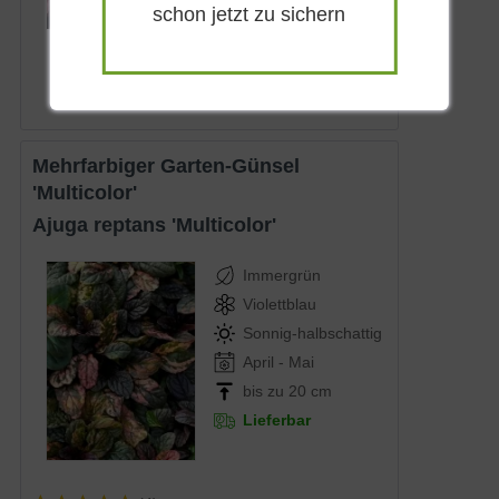
schon jetzt zu sichern
ab 5,50 € *
Mehrfarbiger Garten-Günsel
'Multicolor'
Ajuga reptans 'Multicolor'
Immergrün
Violettblau
Sonnig-halbschattig
April - Mai
bis zu 20 cm
Lieferbar