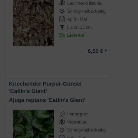
Leuchtend lilablau
Sonnig-halbschattig
April - Mai
bis zu 15 cm
Lieferbar
6,50 € *
Kriechender Purpur-Günsel
'Catlin's Giant'
Ajuga reptans 'Catlin's Giant'
Immergrün
Violettblau
Sonnig-halbschattig
Mai - Juni