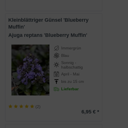
Kleinblättriger Günsel 'Blueberry
Muffin'
Ajuga reptans 'Blueberry Muffin'
Immergrün
Blau
Sonnig -
halbschattig
April - Mai
bis zu 15 cm
Lieferbar
(
2
)
6,95 € *