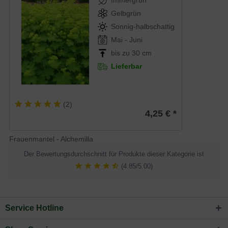
Immergrün
Gelbgrün
Sonnig-halbschattig
Mai - Juni
bis zu 30 cm
Lieferbar
(
2
)
4,25 € *
Frauenmantel - Alchemilla
Der Bewertungsdurchschnitt für Produkte dieser Kategorie ist
(4.85/5.00)
Service Hotline