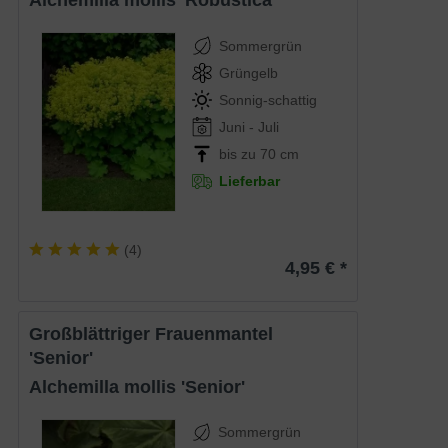
Alchemilla mollis 'Robustica'
Sommergrün
Grüngelb
Sonnig-schattig
Juni - Juli
bis zu 70 cm
Lieferbar
(
4
)
4,95 € *
Großblättriger Frauenmantel
'Senior'
Alchemilla mollis 'Senior'
Sommergrün