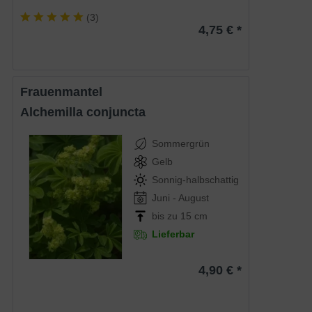
(
3
)
4,75 € *
Frauenmantel
Alchemilla conjuncta
Sommergrün
Gelb
Sonnig-halbschattig
Juni - August
bis zu 15 cm
Lieferbar
4,90 € *