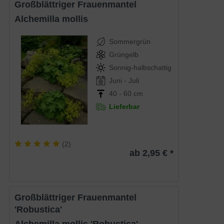
Großblättriger Frauenmantel
Alchemilla mollis
Sommergrün
Grüngelb
Sonnig-halbschattig
Juni - Juli
40 - 60 cm
Lieferbar
(
2
)
ab 2,95 € *
Großblättriger Frauenmantel
'Robustica'