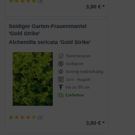
(
3
)
3,90 € *
Seidiger Garten-Frauenmantel
'Gold Strike'
Alchemilla sericata 'Gold Strike'
Sommergrün
Gelbgrün
Sonnig-halbschattig
Juni - August
bis zu 35 cm
Lieferbar
(
2
)
3,80 € *