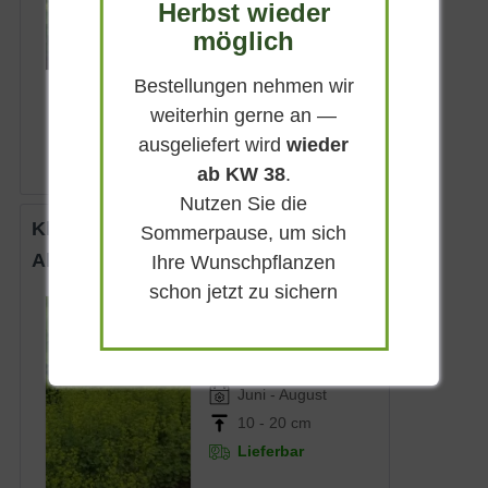
bis zu 15 cm
Herbst wieder
Lieferbar
möglich
Bestellungen nehmen wir
4,50 € *
weiterhin gerne an —
ausgeliefert wird
wieder
ab KW 38
.
Nutzen Sie die
Kleiner Frauenmantel 'Senior'
Sommerpause, um sich
Alchemilla erythropoda 'Senior'
Ihre Wunschpflanzen
schon jetzt zu sichern
Sommergrün
Grüngelb
Sonnig-halbschattig
Juni - August
10 - 20 cm
Lieferbar