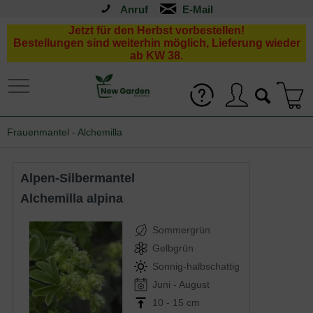
Anruf
Jetzt für den Herbst vorbestellen!
Bestellungen sind weiterhin möglich, Lieferung wieder
ab KW 38.
Frauenmantel - Alchemilla
Alpen-Silbermantel
Alchemilla alpina
Sommergrün
Gelbgrün
Sonnig-halbschattig
Juni - August
10 - 15 cm