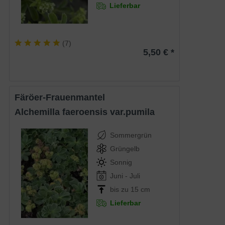
Lieferbar
(
7
)
5,50 € *
Färöer-Frauenmantel
Alchemilla faeroensis var.pumila
Sommergrün
Grüngelb
Sonnig
Juni - Juli
bis zu 15 cm
Lieferbar