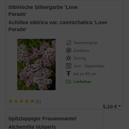
Sibirische Silbergarbe 'Love
Parade'
Achillea sibirica var. camtschatica 'Love
Parade'
Sommergrün
Zartrosa
Sonnig
Juni - September
bis zu 60 cm
Lieferbar
(
1
)
5,10 € *
Spitzlappiger Frauenmantel
Alchemilla Vulgaris