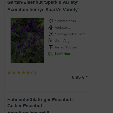
Garten-Eisenhut 'Spark's Variety'
Aconitum henryi 'Spark's Variety'
Sommergrün
Violettblau
Sonnig-halbschattig
Juli - August
bis zu 130 cm
Lieferbar
(
4
)
6,95 € *
Hahnenfußblättriger Eisenhut /
Gelber Eisenhut