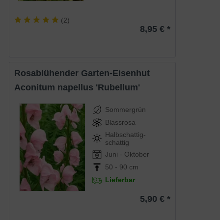
(
2
)
8,95 € *
Rosablühender Garten-Eisenhut
Aconitum napellus 'Rubellum'
Sommergrün
Blassrosa
Halbschattig-
schattig
Juni - Oktober
50 - 90 cm
Lieferbar
5,90 € *