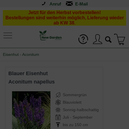
Anruf
Jetzt für den Herbst vorbestellen!
Bestellungen sind weiterhin möglich, Lieferung wieder
ab KW 38.
Eisenhut - Aconitum
Blauer Eisenhut
Aconitum napellus
Sommergrün
Blauviolett
Sonnig-halbschattig
Juli - September
bis zu 150 cm