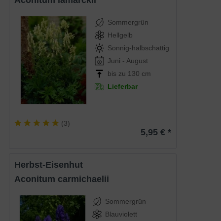
Aconitum lamarckii
Sommergrün
Hellgelb
Sonnig-halbschattig
Juni - August
bis zu 130 cm
Lieferbar
(
3
)
5,95 € *
Herbst-Eisenhut
Aconitum carmichaelii
Sommergrün
Blauviolett