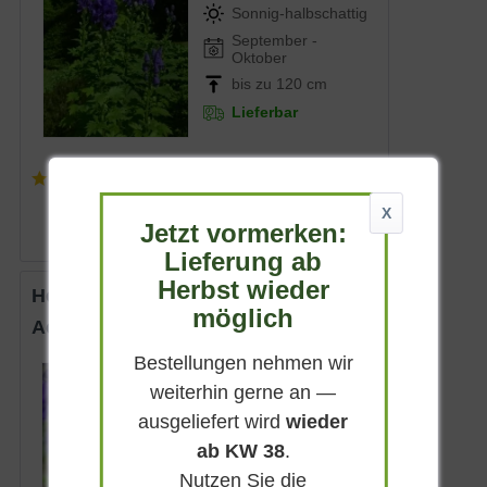
Sonnig-halbschattig
September -
Oktober
bis zu 120 cm
Lieferbar
(
4
)
5,95 € *
X
Jetzt vormerken:
Lieferung ab
Herbst wieder
Herbst-Eisenhut 'Arendsii'
möglich
Aconitum carmichaelii 'Arendsii'
Bestellungen nehmen wir
Sommergrün
weiterhin gerne an —
Blauviolett
ausgeliefert wird
wieder
Sonnig-halbschattig
ab KW 38
.
September -
Oktober
Nutzen Sie die