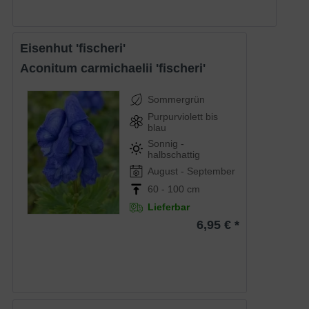
Eisenhut 'fischeri'
Aconitum carmichaelii 'fischeri'
Sommergrün
Purpurviolett bis
blau
Sonnig -
halbschattig
August - September
60 - 100 cm
Lieferbar
6,95 € *