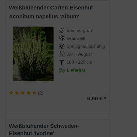
Weißblühender Garten-Eisenhut
Aconitum napellus 'Album'
Sommergrün
Grauweiß
Sonnig-halbschattig
Juni - August
100 - 120 cm
Lieferbar
(
2
)
6,90 € *
Weißblühender Schweden-
Eisenhut 'Ivorine'