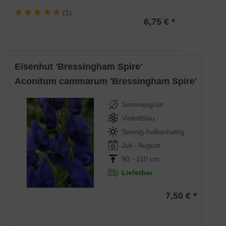
(
1
)
6,75 € *
Eisenhut 'Bressingham Spire'
Aconitum cammarum 'Bressingham Spire'
Sommergrün
Violettblau
Sonnig-halbschattig
Juli - August
90 - 110 cm
Lieferbar
7,50 € *