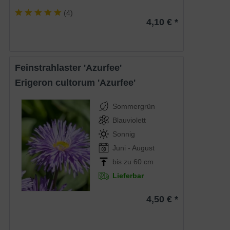
(
4
)
4,10 € *
Feinstrahlaster 'Azurfee'
Erigeron cultorum 'Azurfee'
Sommergrün
Blauviolett
Sonnig
Juni - August
bis zu 60 cm
Lieferbar
4,50 € *