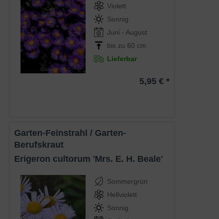
Violett
Sonnig
Juni - August
bis zu 60 cm
Lieferbar
5,95 € *
Garten-Feinstrahl / Garten-
Berufskraut
Erigeron cultorum 'Mrs. E. H. Beale'
Sommergrün
Hellviolett
Sonnig