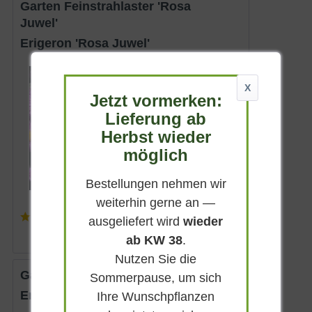
Garten Feinstrahlaster 'Rosa
Juwel'
Erigeron 'Rosa Juwel'
Sommergrün
X
Rosaviolett
Jetzt vormerken:
Sonnig
Lieferung ab
Juni - August
Herbst wieder
40 - 70 cm
möglich
Lieferbar
Bestellungen nehmen wir
weiterhin gerne an —
(
2
)
ausgeliefert wird
wieder
4,95 € *
ab KW 38
.
Nutzen Sie die
Garten-Feinstrahl 'Karminstrahl'
Sommerpause, um sich
Erigeron cultorum 'Karminstrahl'
Ihre Wunschpflanzen