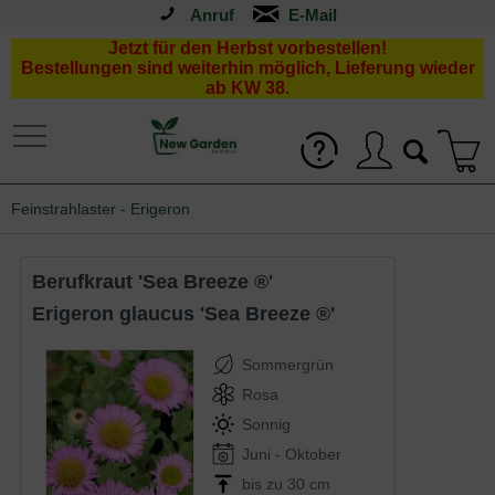
Anruf
Jetzt für den Herbst vorbestellen!
Bestellungen sind weiterhin möglich, Lieferung wieder
ab KW 38.
Feinstrahlaster - Erigeron
Berufkraut 'Sea Breeze ®'
Erigeron glaucus 'Sea Breeze ®'
Sommergrün
Rosa
Sonnig
Juni - Oktober
bis zu 30 cm