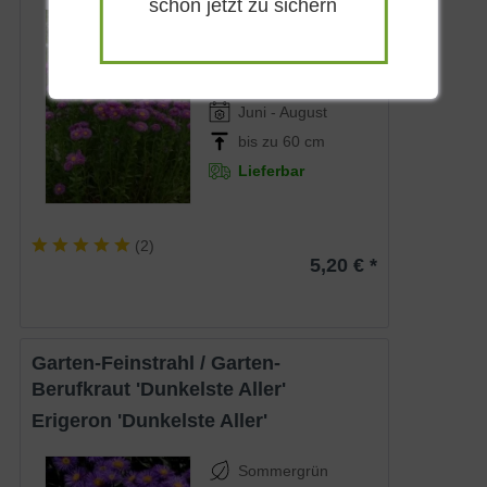
schon jetzt zu sichern
Sommergrün
Karminrot
Sonnig
Juni - August
bis zu 60 cm
Lieferbar
(
2
)
5,20 € *
Garten-Feinstrahl / Garten-
Berufkraut 'Dunkelste Aller'
Erigeron 'Dunkelste Aller'
Sommergrün