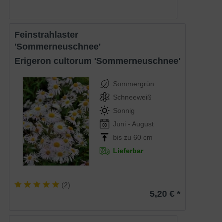
Feinstrahlaster
'Sommerneuschnee'
Erigeron cultorum 'Sommerneuschnee'
Sommergrün
Schneeweiß
Sonnig
Juni - August
bis zu 60 cm
Lieferbar
(
2
)
5,20 € *