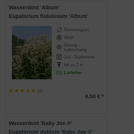
Wasserdost 'Album'
Eupatorium fistulosum 'Album'
Sommergrün
Weiß
Sonnig -
halbschattig
Juli - September
bis zu 2 m
Lieferbar
(
2
)
6,50 € *
Wasserdost 'Baby Joe ®'
Eupatorium dubium 'Baby Joe ®'