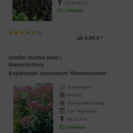
bis zu 80 cm
Lieferbar
(
5
)
ab 4,90 € *
Großer Garten-Dost /
Riesenschirm
Eupatorium maculatum 'Riesenschirm'
Sommergrün
Weinrot
Sonnig-halbschattig
Juli - September
bis zu 2 m
Lieferbar