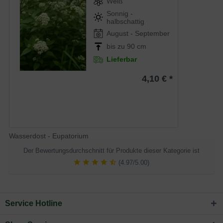
Weiß
Sonnig -
halbschattig
August - September
bis zu 90 cm
Lieferbar
4,10 € *
Wasserdost - Eupatorium
Der Bewertungsdurchschnitt für Produkte dieser Kategorie ist
(4.97/5.00)
Service Hotline