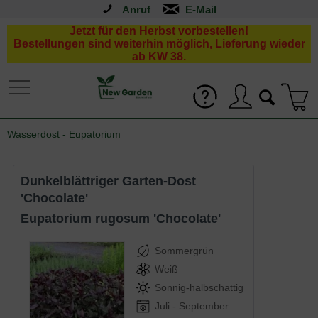
Anruf
Jetzt für den Herbst vorbestellen!
Bestellungen sind weiterhin möglich, Lieferung wieder
ab KW 38.
Wasserdost - Eupatorium
Dunkelblättriger Garten-Dost
'Chocolate'
Eupatorium rugosum 'Chocolate'
Sommergrün
Weiß
Sonnig-halbschattig
Juli - September