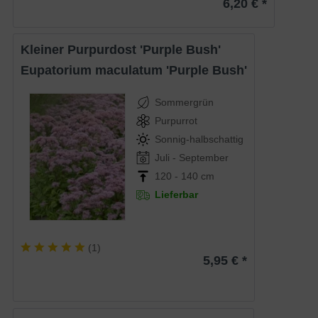
6,20 € *
Kleiner Purpurdost 'Purple Bush'
Eupatorium maculatum 'Purple Bush'
Sommergrün
Purpurrot
Sonnig-halbschattig
Juli - September
120 - 140 cm
Lieferbar
(
1
)
5,95 € *