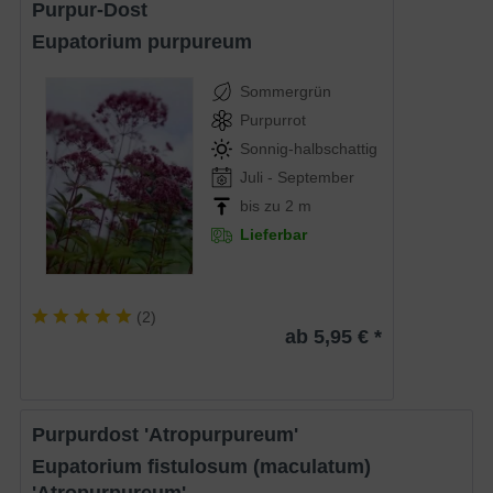
Purpur-Dost
Eupatorium purpureum
Sommergrün
Purpurrot
Sonnig-halbschattig
Juli - September
bis zu 2 m
Lieferbar
(
2
)
ab 5,95 € *
Purpurdost 'Atropurpureum'
Eupatorium fistulosum (maculatum)