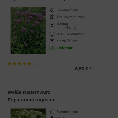
Sommergrün
Tief lavendelrosa
Sonnig -
halbschattig
Juli - September
bis zu 70 cm
Lieferbar
(
1
)
6,50 € *
Weiße Natternwurz
Eupatorium rugosum
Sommergrün