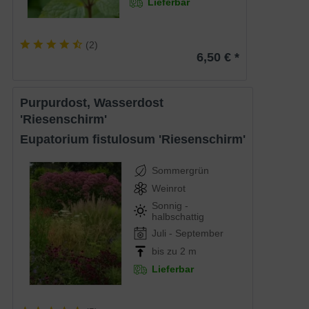
Lieferbar
(
2
)
6,50 € *
Purpurdost, Wasserdost
'Riesenschirm'
Eupatorium fistulosum 'Riesenschirm'
Sommergrün
Weinrot
Sonnig -
halbschattig
Juli - September
bis zu 2 m
Lieferbar