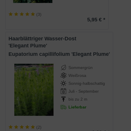
(
3
)
5,95 € *
Haarblättriger Wasser-Dost
'Elegant Plume'
Eupatorium capillifolium 'Elegant Plume'
Sommergrün
Weißrosa
Sonnig-halbschattig
Juli - September
bis zu 2 m
Lieferbar
(
2
)