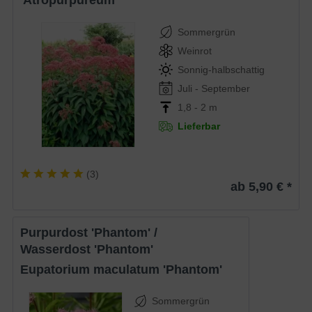
'Atropurpureum'
Sommergrün
Weinrot
Sonnig-halbschattig
Juli - September
1,8 - 2 m
Lieferbar
(
3
)
ab 5,90 € *
Purpurdost 'Phantom' /
Wasserdost 'Phantom'
Eupatorium maculatum 'Phantom'
Sommergrün