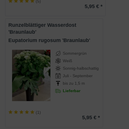
(
5
)
5,95 € *
Runzelblättiger Wasserdost
'Braunlaub'
Eupatorium rugosum 'Braunlaub'
Sommergrün
Weiß
Sonnig-halbschattig
Juli - September
bis zu 1,5 m
Lieferbar
(
1
)
5,95 € *