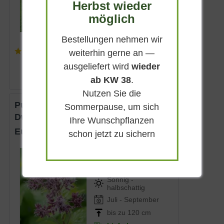
Herbst wieder
Bis zu 80 cm
möglich
Lieferbar
Bestellungen nehmen wir
(
2
)
weiterhin gerne an —
6,25 € *
ausgeliefert wird
wieder
ab KW 38
.
Nutzen Sie die
Purpurdost, Wasserdost 'Red
Sommerpause, um sich
Dwarf'
Ihre Wunschpflanzen
Eupatorium fistulosum 'Red Dwarf'
schon jetzt zu sichern
Sommergrün
Dunkelrosa
Sonnig -
halbschattig
Juli - September
bis zu 120 cm