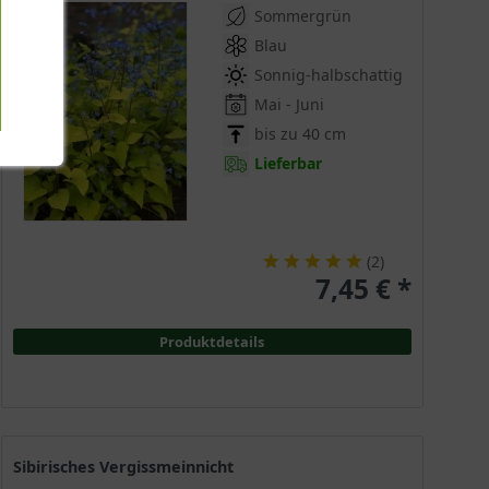
Sommergrün
Blau
Sonnig-halbschattig
Mai - Juni
bis zu 40 cm
Lieferbar
(
2
)
7,45 € *
Produktdetails
Sibirisches Vergissmeinnicht