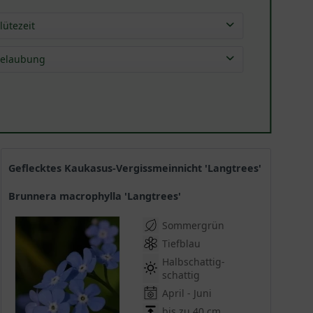
lütezeit
Apr
(
10
)
elaubung
Mai
(
15
)
sommergrün
(
15
)
Jun
(
5
)
Jul
(
3
)
Geflecktes Kaukasus-Vergissmeinnicht 'Langtrees'
Brunnera macrophylla 'Langtrees'
Sommergrün
Tiefblau
Halbschattig-
schattig
April - Juni
bis zu 40 cm