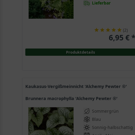
Lieferbar
(
2
)
6,95 € 
Produktdetails
Kaukasus-Vergißmeinnicht 'Alchemy Pewter ®'
Brunnera macrophylla 'Alchemy Pewter ®'
Sommergrün
Blau
Sonnig-halbschattig