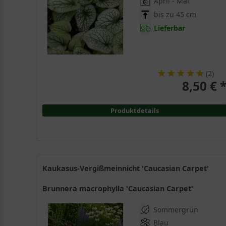
April - Mai
bis zu 45 cm
Lieferbar
(
2
)
8,50 € 
Produktdetails
Kaukasus-Vergißmeinnicht 'Caucasian Carpet'
Brunnera macrophylla 'Caucasian Carpet'
Sommergrün
Blau