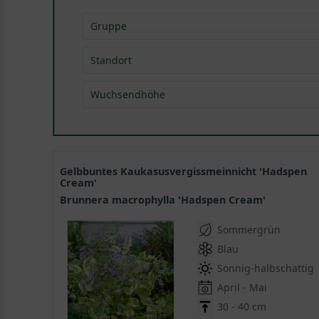
Gruppe
Blütenstauden
(
6
)
Standort
Bodendeckerstauden
(
14
)
Wuchsendhöhe
Gehölzrandstauden
(
6
)
Rabattenstauden
(
9
)
0,15 - 0,40 m
(
14
)
Rhododendron-Begleitstauden
(
7
)
0,40 - 0,80 m
(
1
)
Schnittstauden
(
1
)
Gelbbuntes Kaukasusvergissmeinnicht 'Hadspen
Cream'
Brunnera macrophylla 'Hadspen Cream'
Sommergrün
Blau
Sonnig-halbschattig
April - Mai
30 - 40 cm