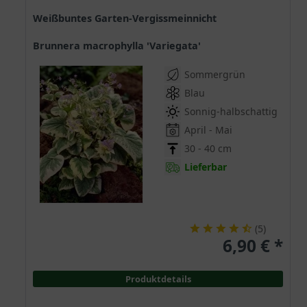
Weißbuntes Garten-Vergissmeinnicht
Brunnera macrophylla 'Variegata'
Sommergrün
Blau
Sonnig-halbschattig
April - Mai
30 - 40 cm
Lieferbar
(
5
)
6,90 € *
Produktdetails