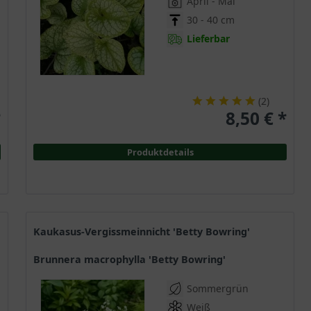
April - Mai
30 - 40 cm
Lieferbar
(
2
)
*
8,50 € *
Produktdetails
Kaukasus-Vergissmeinnicht 'Betty Bowring'
Brunnera macrophylla 'Betty Bowring'
Sommergrün
Weiß