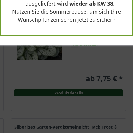
— ausgeliefert wird
wieder ab KW 38
.
Sommergrün
Nutzen Sie die Sommerpause, um sich Ihre
Blau
Wunschpflanzen schon jetzt zu sichern
Sonnig-halbschattig
April - Mai
Bis zu 40 cm
Lieferbar
*
ab 7,75 € *
Produktdetails
Silberiges Garten-Vergissmeinnicht 'Jack Frost ®'