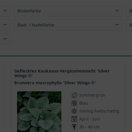
Blütenfarbe
B
blau
(
14
)
Blatt- / Nadelfarbe
B
rosa
(
1
)
grün
(
15
)
weiß
(
1
)
silber
(
9
)
weiß
(
1
)
Geflecktes Kaukasus-Vergissmeinnicht 'Silver
Wings ®'
Brunnera macrophylla 'Silver Wings ®'
Sommergrün
Blau
Sonnig-halbschattig
April - Juni
30 - 40 cm