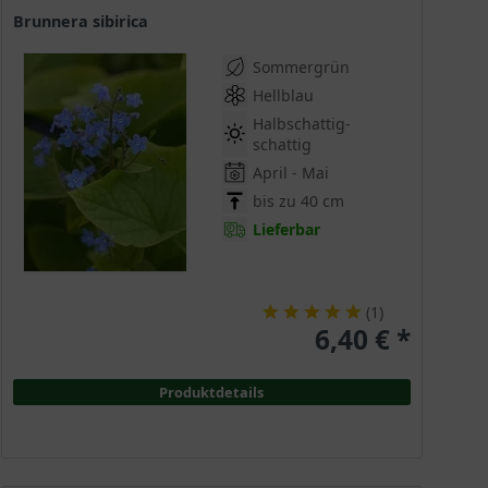
Brunnera sibirica
Sommergrün
Hellblau
Halbschattig-
schattig
April - Mai
bis zu 40 cm
Lieferbar
(
1
)
6,40 € *
Produktdetails