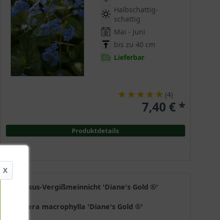
Halbschattig-
schattig
Mai - Juni
bis zu 40 cm
Lieferbar
(
4
)
7,40 € *
Produktdetails
X
Kaukasus-Vergißmeinnicht 'Diane's Gold ®'
Brunnera macrophylla 'Diane's Gold ®'