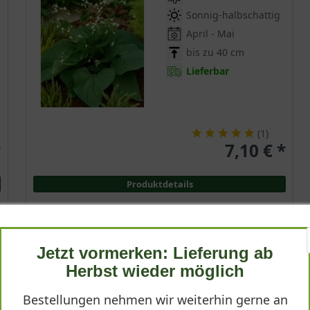
Sonnig-halbschattig
April - Mai
bis zu 40 cm
Lieferbar
(
1
)
*
7,10 € *
Produktdetails
Jetzt vormerken: Lieferung ab
Kaukasus-Vergißmeinnicht 'Silver Heart ®'
Herbst wieder möglich
Brunnera macrophylla 'Silver Heart ®'
Bestellungen nehmen wir weiterhin gerne an