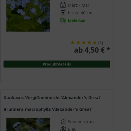
März - Mai
bis zu 40 cm
Lieferbar
(
1
)
ab 4,50 € *
Produktdetails
Kaukasus-Vergißmeinnicht 'Alexander's Great'
Brunnera macrophylla 'Alexander's Great'
Sommergrün
Blau