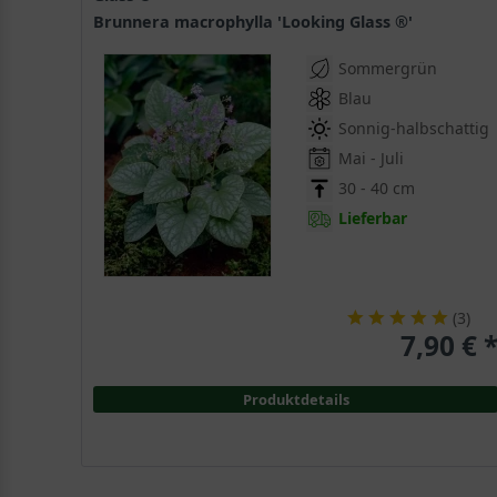
Brunnera macrophylla 'Looking Glass ®'
Sommergrün
Blau
Sonnig-halbschattig
Mai - Juli
30 - 40 cm
Lieferbar
(
3
)
7,90 € 
Produktdetails