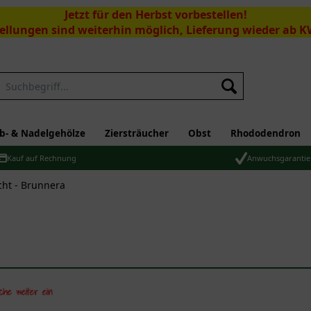
Jetzt für den Herbst vorbestellen!
ellungen sind weiterhin möglich, Lieferung wieder ab K
Suchen
b- & Nadelgehölze
Ziersträucher
Obst
Rhododendron
Kauf auf Rechnung
Anwuchsgarantie
cht - Brunnera