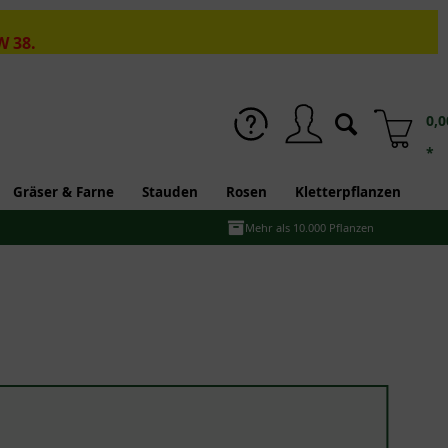
W 38.
0,0
*
Gräser & Farne
Stauden
Rosen
Kletterpflanzen
Mehr als 10.000 Pflanzen