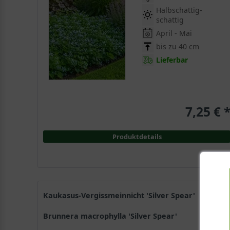
Halbschattig-
schattig
April - Mai
bis zu 40 cm
Lieferbar
7,25 € 
Produktdetails
Kaukasus-Vergissmeinnicht 'Silver Spear'
Brunnera macrophylla 'Silver Spear'