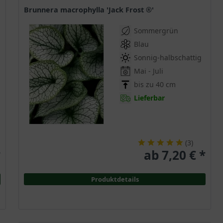
Brunnera macrophylla 'Jack Frost ®'
Sommergrün
Blau
Sonnig-halbschattig
Mai - Juli
bis zu 40 cm
Lieferbar
(
3
)
*
ab 7,20 € *
Produktdetails