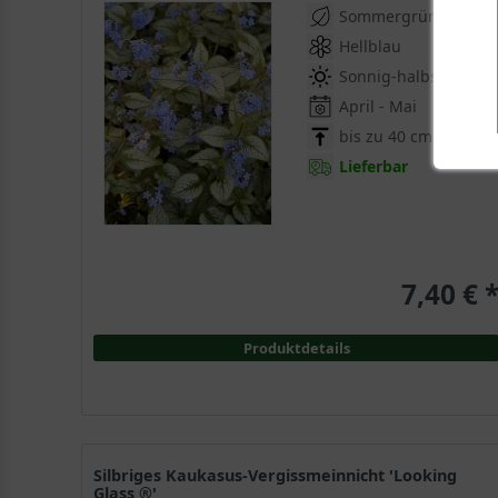
Sommergrün
Hellblau
Sonnig-halbschattig
April - Mai
bis zu 40 cm
Lieferbar
7,40 € 
Produktdetails
Silbriges Kaukasus-Vergissmeinnicht 'Looking
Glass ®'