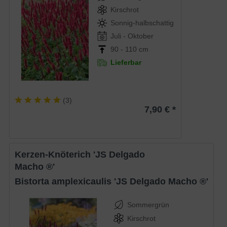
Kirschrot
Sonnig-halbschattig
Juli - Oktober
90 - 110 cm
Lieferbar
(
3
)
7,90 € *
Kerzen-Knöterich 'JS Delgado
Macho ®'
Bistorta amplexicaulis 'JS Delgado Macho ®'
Sommergrün
Kirschrot