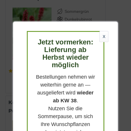
Sommergrün
Dunkelrubinrot
Sonnig-halbschattig
Juli - Oktober
X
Jetzt vormerken:
80 - 90 cm
Lieferung ab
Lieferbar
Herbst wieder
möglich
(
1
)
7,90 € *
Bestellungen nehmen wir
weiterhin gerne an —
ausgeliefert wird
wieder
ab KW 38
.
Kerzen-Knöterich 'Firedance'
Nutzen Sie die
Persicaria amplexicaulis 'Firedance'
Sommerpause, um sich
Ihre Wunschpflanzen
Sommergrün