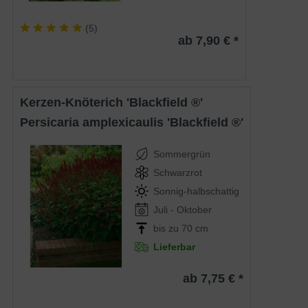
(
5
)
ab 7,90 € *
Kerzen-Knöterich 'Blackfield ®'
Persicaria amplexicaulis 'Blackfield ®'
Sommergrün
Schwarzrot
Sonnig-halbschattig
Juli - Oktober
bis zu 70 cm
Lieferbar
ab 7,75 € *