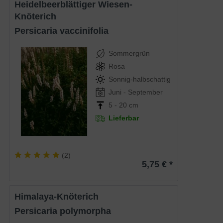
Heidelbeerblättiger Wiesen-
Knöterich
Persicaria vaccinifolia
Sommergrün
Rosa
Sonnig-halbschattig
Juni - September
5 - 20 cm
Lieferbar
(
2
)
5,75 € *
Himalaya-Knöterich
Persicaria polymorpha