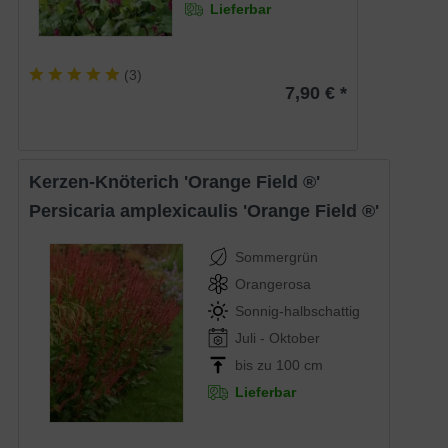
Lieferbar
(
3
)
7,90 € *
Kerzen-Knöterich 'Orange Field ®'
Persicaria amplexicaulis 'Orange Field ®'
Sommergrün
Orangerosa
Sonnig-halbschattig
Juli - Oktober
bis zu 100 cm
Lieferbar