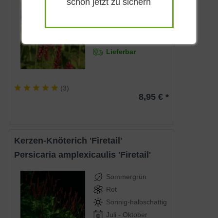
schon jetzt zu sichern
Rot
Sonnig-halbschattig
Juli - Oktober
80 - 100 cm
Lieferbar
(
3
)
8,95 € *
Kerzen-Knöterich 'Firetail'
Persicaria amplexicaulis 'Firetail'
Sommergrün
Rot
Sonnig-halbschattig
Juli - Oktober