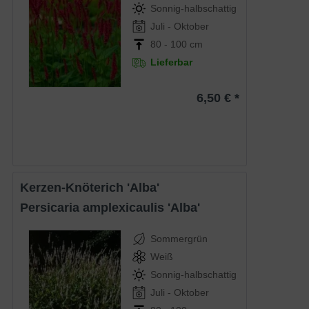
Sonnig-halbschattig
Juli - Oktober
80 - 100 cm
Lieferbar
6,50 € *
Kerzen-Knöterich 'Alba'
Persicaria amplexicaulis 'Alba'
Sommergrün
Weiß
Sonnig-halbschattig
Juli - Oktober