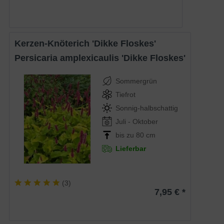
Kerzen-Knöterich 'Dikke Floskes'
Persicaria amplexicaulis 'Dikke Floskes'
Sommergrün
Tiefrot
Sonnig-halbschattig
Juli - Oktober
bis zu 80 cm
Lieferbar
(
3
)
7,95 € *