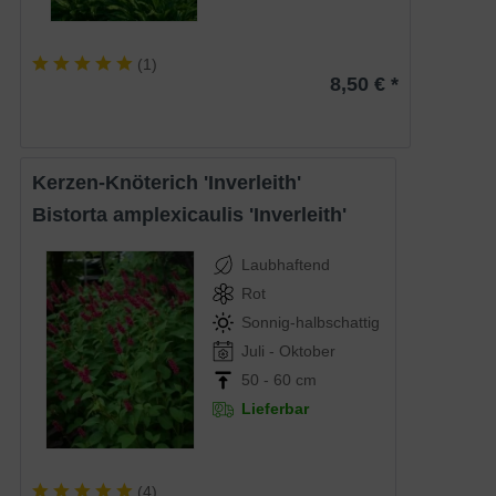
(
1
)
8,50 € *
Kerzen-Knöterich 'Inverleith'
Bistorta amplexicaulis 'Inverleith'
Laubhaftend
Rot
Sonnig-halbschattig
Juli - Oktober
50 - 60 cm
Lieferbar
(
4
)