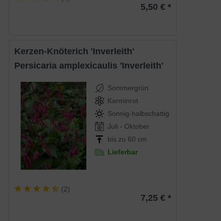
5,50 € *
Kerzen-Knöterich 'Inverleith'
Persicaria amplexicaulis 'Inverleith'
Sommergrün
Karminrot
Sonnig-halbschattig
Juli - Oktober
bis zu 60 cm
Lieferbar
(
2
)
7,25 € *