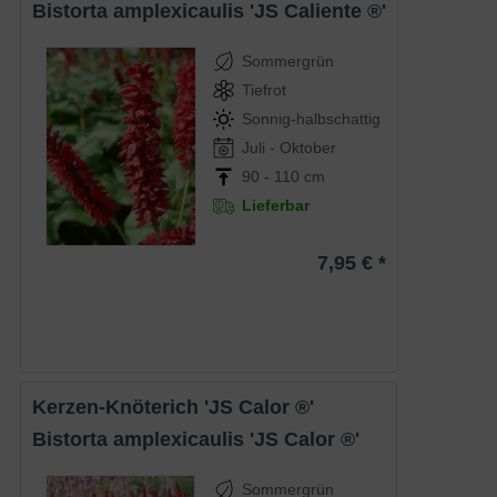
Bistorta amplexicaulis 'JS Caliente ®'
Sommergrün
Tiefrot
Sonnig-halbschattig
Juli - Oktober
90 - 110 cm
Lieferbar
7,95 € *
Kerzen-Knöterich 'JS Calor ®'
Bistorta amplexicaulis 'JS Calor ®'
Sommergrün