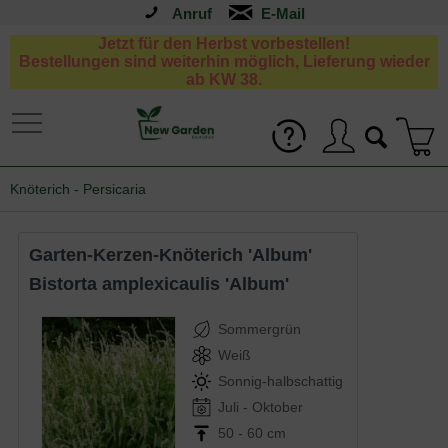
Anruf
Jetzt für den Herbst vorbestellen!
Bestellungen sind weiterhin möglich, Lieferung wieder
ab KW 38.
Knöterich - Persicaria
Garten-Kerzen-Knöterich 'Album'
Bistorta amplexicaulis 'Album'
Sommergrün
Weiß
Sonnig-halbschattig
Juli - Oktober
50 - 60 cm