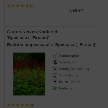
(
1
)
7,90 € *
Garten-Kerzen-Knöterich
'Speciosa (=Firetail)'
Bistorta amplexicaulis 'Speciosa (=Firetail)'
Sommergrün
Scharlachrot
Sonnig-halbschattig
Juli - Oktober
bis zu 120 cm
Lieferbar
(
3
)