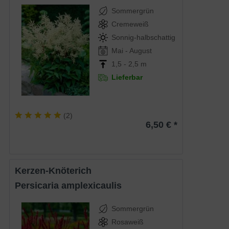
Sommergrün
Cremeweiß
Sonnig-halbschattig
Mai - August
1,5 - 2,5 m
Lieferbar
(
2
)
6,50 € *
Kerzen-Knöterich
Persicaria amplexicaulis
Sommergrün
Rosaweiß