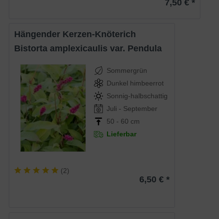
7,50 € *
Hängender Kerzen-Knöterich
Bistorta amplexicaulis var. Pendula
Sommergrün
Dunkel himbeerrot
Sonnig-halbschattig
Juli - September
50 - 60 cm
Lieferbar
(
2
)
6,50 € *