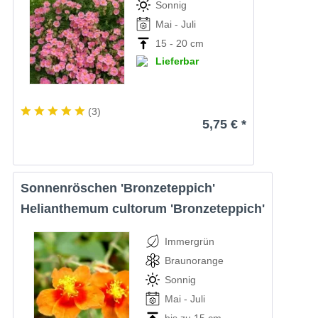
Sonnig
Mai - Juli
15 - 20 cm
Lieferbar
(
3
)
5,75 € *
Sonnenröschen 'Bronzeteppich'
Helianthemum cultorum 'Bronzeteppich'
Immergrün
Braunorange
Sonnig
Mai - Juli
bis zu 15 cm