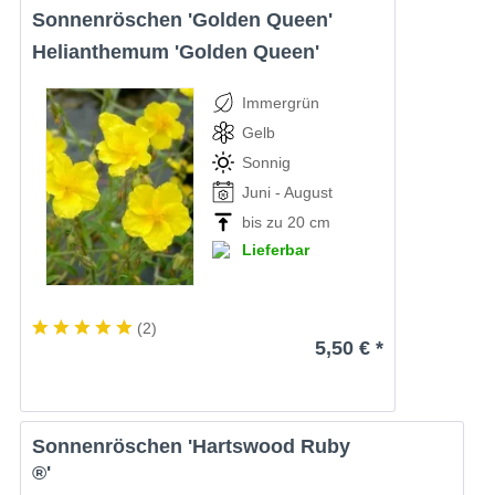
Sonnenröschen 'Golden Queen'
Helianthemum 'Golden Queen'
Immergrün
Gelb
Sonnig
Juni - August
bis zu 20 cm
Lieferbar
(
2
)
5,50 € *
Sonnenröschen 'Hartswood Ruby
®'