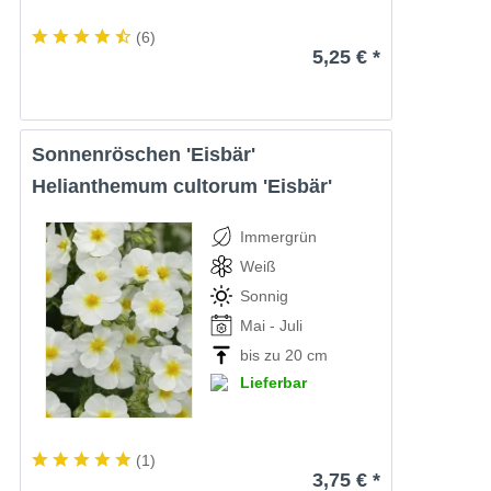
(
6
)
5,25 € *
Sonnenröschen 'Eisbär'
Helianthemum cultorum 'Eisbär'
Immergrün
Weiß
Sonnig
Mai - Juli
bis zu 20 cm
Lieferbar
(
1
)
3,75 € *