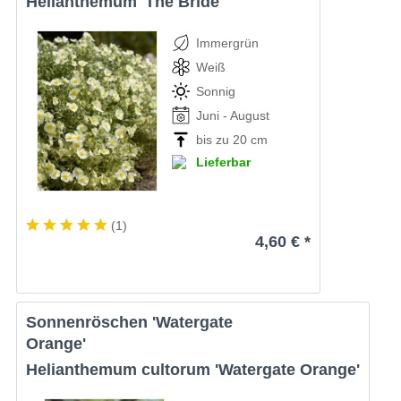
Helianthemum 'The Bride'
Immergrün
Weiß
Sonnig
Juni - August
bis zu 20 cm
Lieferbar
(
1
)
4,60 € *
Sonnenröschen 'Watergate
Orange'
Helianthemum cultorum 'Watergate Orange'