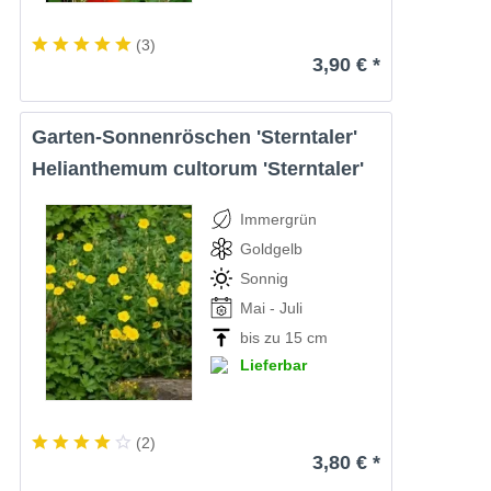
(
3
)
3,90 € *
Garten-Sonnenröschen 'Sterntaler'
Helianthemum cultorum 'Sterntaler'
Immergrün
Goldgelb
Sonnig
Mai - Juli
bis zu 15 cm
Lieferbar
(
2
)
3,80 € *