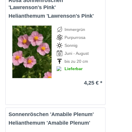
Rosa Sonnenröschen
'Lawrenson's Pink'
Helianthemum 'Lawrenson's Pink'
Immergrün
Purpurrosa
Sonnig
Juni - August
bis zu 20 cm
Lieferbar
4,25 € *
Sonnenröschen 'Amabile Plenum'
Helianthemum 'Amabile Plenum'