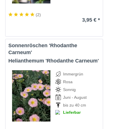
(
2
)
3,95 € *
Sonnenröschen 'Rhodanthe
Carneum'
Helianthemum 'Rhodanthe Carneum'
Immergrün
Rosa
Sonnig
Juni - August
bis zu 40 cm
Lieferbar