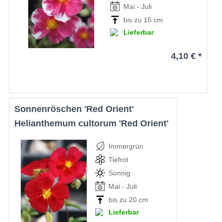
Mai - Juli
bis zu 15 cm
Lieferbar
4,10 € *
Sonnenröschen 'Red Orient'
Helianthemum cultorum 'Red Orient'
Immergrün
Tiefrot
Sonnig
Mai - Juli
bis zu 20 cm
Lieferbar