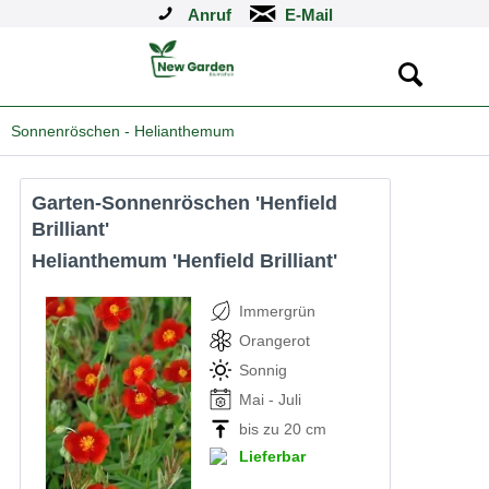
Anruf
Sonnenröschen - Helianthemum
Garten-Sonnenröschen 'Henfield
Brilliant'
Helianthemum 'Henfield Brilliant'
Immergrün
Orangerot
Sonnig
Mai - Juli
bis zu 20 cm
Lieferbar