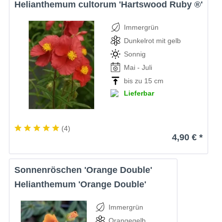
Helianthemum cultorum 'Hartswood Ruby ®'
Immergrün
Dunkelrot mit gelb
Sonnig
Mai - Juli
bis zu 15 cm
Lieferbar
(
4
)
4,90 € *
Sonnenröschen 'Orange Double'
Helianthemum 'Orange Double'
Immergrün
Orangegelb