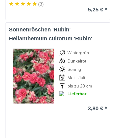
(
3
)
5,25 € *
Sonnenröschen 'Rubin'
Helianthemum cultorum 'Rubin'
Wintergrün
Dunkelrot
Sonnig
Mai - Juli
bis zu 20 cm
Lieferbar
3,80 € *