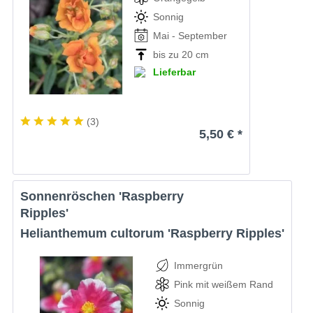
Sonnig
Mai - September
bis zu 20 cm
Lieferbar
(
3
)
5,50 € *
Sonnenröschen 'Raspberry
Ripples'
Helianthemum cultorum 'Raspberry Ripples'
Immergrün
Pink mit weißem Rand
Sonnig