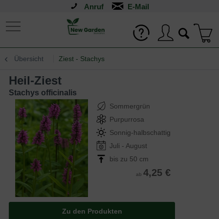
Anruf
Übersicht
Ziest - Stachys
Heil-Ziest
Stachys officinalis
Sommergrün
Purpurrosa
Sonnig-halbschattig
Juli - August
bis zu 50 cm
4,25 €
ab
Zu den Produkten