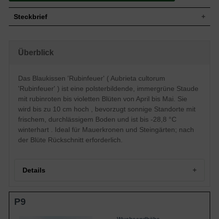
Steckbrief
Wuchs
Polsterbildend/kriechend
Wuchshöhe
bis zu 10 cm
Überblick
Blatt
Immergrün, graugrüne Blattfarbe, eiförmig
Frucht
-
Das Blaukissen 'Rubinfeuer' ( Aubrieta cultorum
Einfache, violette bis rubinrote
Blüte
'Rubinfeuer' ) ist eine polsterbildende, immergrüne Staude
traubenartige Blütenstände, kreuzförmig
mit rubinroten bis violetten Blüten von April bis Mai. Sie
Blütezeit
April - Mai
wird bis zu 10 cm hoch , bevorzugt sonnige Standorte mit
Wurzeln
-
frischem, durchlässigem Boden und ist bis -28,8 °C
Boden
Frisch, gut durchlässig, neutral
winterhart . Ideal für Mauerkronen und Steingärten; nach
Standort
Sonnig
der Blüte Rückschnitt erforderlich.
Pflanzen pro
11 bis 15
m²
Die Aubrieta cultorum 'Rubinfeuer'
(Blaukissen) entfacht, wie es der Name
Details
schon sagt, ein rubinrotes Feuer in ihrem
Herzen. Sie werden von dieser
wunderbaren Schönheit begeistert sein.
Portrait: Blaukissen 'Rubinfeuer' – ein Frühlingsfeuerwerk
P9
Auf Mauerkronen und Steinanlagen lässt
Herkunft und Wuchscharakter
sich die Aubrieta cultorum 'Rubinfeuer'
Die Wuchshöhe und Pflanzabstände
gerne von der Sonne küssen und
Der ideale Standort und Boden