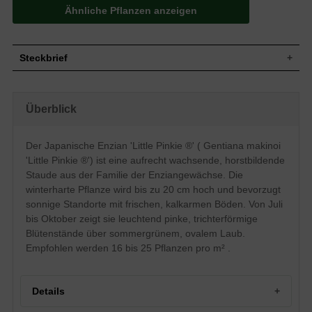
Ähnliche Pflanzen anzeigen
Steckbrief
Staude, aufrecht, horstbildend, bis zu 20
Wuchs
cm hoch
Überblick
Wuchshöhe
bis zu 20 cm
Sommergrün, grüne Blattfarbe, oval,
Blatt
eiförmig
Der Japanische Enzian 'Little Pinkie ®' ( Gentiana makinoi
Einfache, leuchtend pinke Blütenstände,
'Little Pinkie ®') ist eine aufrecht wachsende, horstbildende
Blüte
büschelig, trichterförmig
Staude aus der Familie der Enziangewächse. Die
Blütezeit
Juli - Oktober
winterharte Pflanze wird bis zu 20 cm hoch und bevorzugt
Wurzeln
Horstbildend
sonnige Standorte mit frischen, kalkarmen Böden. Von Juli
Boden
Frisch, normal durchlässig, kalkarm
bis Oktober zeigt sie leuchtend pinke, trichterförmige
Standort
Sonnig
Blütenstände über sommergrünem, ovalem Laub.
Pflanzen pro
Empfohlen werden 16 bis 25 Pflanzen pro m² .
16 bis 25
m²
Die neue aus Japan stammende
Staudensorte Gentiana makinoi 'Little
Details
Pinkie ®' gehört zu der Familie der
Enziangewächse. Diese winterharte