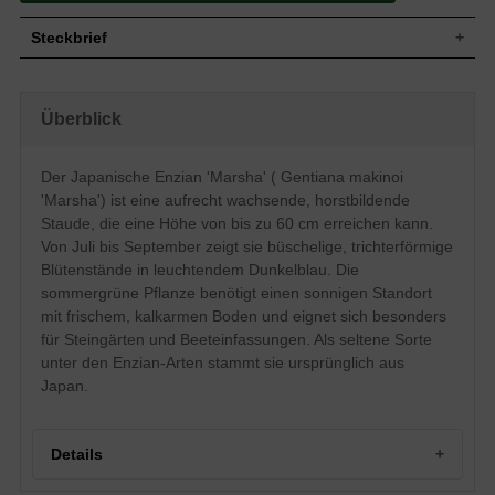
Steckbrief
Staude, aufrecht, horstbildend, bis zu 60
Wuchs
cm hoch
Überblick
Wuchshöhe
bis zu 60 cm
Sommergrün, grüne Blattfarbe, oval,
Blatt
eiförmig
Der Japanische Enzian 'Marsha' ( Gentiana makinoi
Einfache, dunkelblaue Blütenstände,
'Marsha') ist eine aufrecht wachsende, horstbildende
Blüte
büschelig, trichterförmig
Staude, die eine Höhe von bis zu 60 cm erreichen kann.
Blütezeit
Juli - September
Von Juli bis September zeigt sie büschelige, trichterförmige
Wurzeln
Horstbildend
Blütenstände in leuchtendem Dunkelblau. Die
Boden
Frisch, normal durchlässig, kalkarm
sommergrüne Pflanze benötigt einen sonnigen Standort
Standort
Sonnig
mit frischem, kalkarmen Boden und eignet sich besonders
Pflanzen pro
für Steingärten und Beeteinfassungen. Als seltene Sorte
11 bis 15
m²
unter den Enzian-Arten stammt sie ursprünglich aus
Der japanische Enzian 'Marsha' (Gentiana
Japan.
makinoi 'Marsha') stammt ursprünglich
aus den japanischen Provinzen. Die
aufrecht wachsende Staude erreicht eine
Höhe von ca. 60 cm und erweist sich als
Details
ein optimaler Bodendecker für Beet
Einfassungen und Steingärten. Dieser