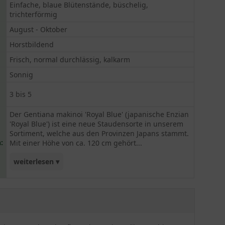
Einfache, blaue Blütenstände, büschelig,
trichterförmig
August - Oktober
Horstbildend
Frisch, normal durchlässig, kalkarm
Sonnig
3 bis 5
Der Gentiana makinoi 'Royal Blue' (japanische Enzian
'Royal Blue') ist eine neue Staudensorte in unserem
Sortiment, welche aus den Provinzen Japans stammt.
:
Mit einer Höhe von ca. 120 cm gehört...
weiterlesen ▾
dieser Enzian zu den größeren Stauden seiner
Gattung. Während der Blütezeit im Spätsommer
(August-Oktober) präsentiert sich der Gentiana
makinoi 'Royal Blue' in einer trichterförmigen,
königsblauen Farbe, die zwischen den einzelnen