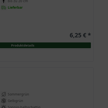
bis zu 20 cm
Lieferbar
6,25 € *
Produktdetails
n. Seine Herkunft aus den Provinzen Japans verleiht
 Zentimetern gehört diese Sorte zu den größeren
Sommergrün
Gelbgrün
ildet. Die großen, leuchtend blauen Blüten erscheinen
Sonnig-halbschattig