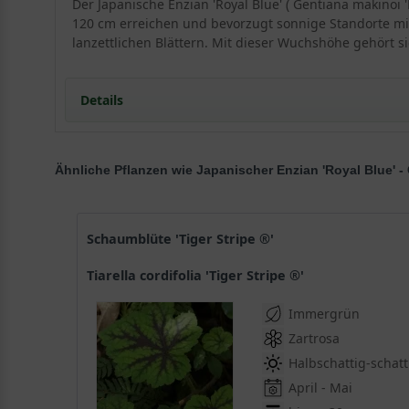
Der Japanische Enzian 'Royal Blue' ( Gentiana makinoi
120 cm erreichen und bevorzugt sonnige Standorte mit
lanzettlichen Blättern. Mit dieser Wuchshöhe gehört s
Details
Portrait des Japanischen Enzian 'Royal Blue'
Ähnliche Pflanzen wie Japanischer Enzian 'Royal Blue' 
Gentiana makinoi 'Royal Blue' im Überblick
Wuchs und Eigenschaften
Standort und Boden
Gentiana makinoi 'Royal Blue' am richtigen Standort
Schaumblüte 'Tiger Stripe ®'
Bodenbeschaffenheit und Vorbereitung
Tiarella cordifolia 'Tiger Stripe ®'
Blüte und Blattwerk des Japanischen Enzian 'Royal B
Die königsblaue Blüte von Gentiana makinoi 'Royal 
Immergrün
Blattwerk und Wuchsform
Zartrosa
Verwendung im Garten
Halbschattig-schatt
Schnittenzian mit Haltbarkeit
April - Mai
Der Japanische Enzian 'Royal Blue' im Beet