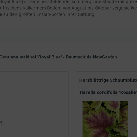
 'Royal Blue') ist eine horstbildende, sommergrüne Staude mit auf
 frischem, kalkarmem Boden. Von August bis Oktober zeigt sie kö
ie zu den größten Enzian-Sorten ihrer Gattung.
- Gentiana makinoi 'Royal Blue' - Baumschule NewGarden
Herzblättrige Schaumblüte
Tiarella cordifolia 'Rosalie
lue'
Blue'
ig