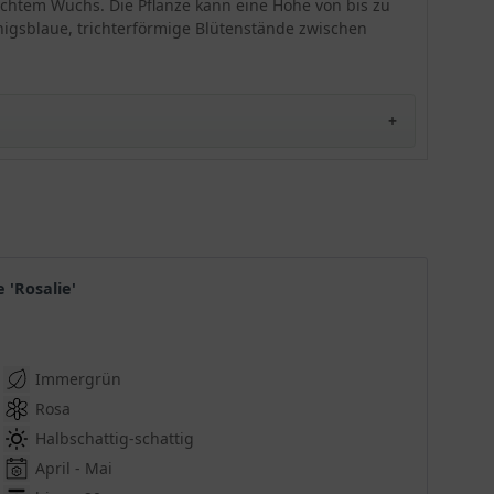
rechtem Wuchs. Die Pflanze kann eine Höhe von bis zu
lanzettlichen, angeordneten Blättern emporsteigt.
nigsblaue, trichterförmige Blütenstände zwischen
Folglich kann man sich leicht vor Augen führen,
welche Strahlkraft von diesem Enzian ausgehen
wird. Für das optimale Farbbild benötigt die
Pflanze einen frischen, kalkarmen Boden mit
einem sonnigen Standort. Damit die Pflanze
genug Platz zugewiesen bekommt, empfehlen wir
eine Bepflanzung von 3-5 Exemplaren pro
Quadratmeter, so dass der Entfaltung nichts im
Wege steht.
 'Rosalie'
'
Immergrün
Rosa
Halbschattig-schattig
April - Mai