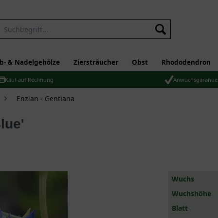
b- & Nadelgehölze
Ziersträucher
Obst
Rhododendron
Kauf auf Rechnung
Anwuchsgarantie
Enzian - Gentiana
lue'
Wuchs
Wuchshöhe
Blatt