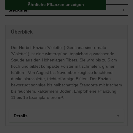
Ähnliche Pflanzen anzeigen
Steckbrief
Staude, teppichartig, bodendeckend,
Wuchs
kriechend, kompaktes Polster, bis zu 5 cm
Überblick
hoch
Wuchshöhe
bis zu 5 cm
Blatt
Wintergrün, grüne Blattfarbe, lineal
Der Herbst-Enzian 'Violette' ( Gentiana sino-ornata
Einfache, leuchtend dunkel blauviolette
'Violette' ) ist eine wintergrüne, teppichartig wachsende
Blüte
Blütenstände, meist einblütig,
Staude aus den Höhenlagen Tibets. Sie wird bis zu 5 cm
trichterförmig, kelchförmig
hoch und bildet kompakte Polster mit schmalen, grünen
Blütezeit
August - November
Blättern. Von August bis November zeigt sie leuchtend
Boden
Frisch bis feucht, gut durchlässig, kalkarm
dunkelblauviolette, trichterförmige Blüten. Der Enzian
Standort
Sonnig-halbschattig
bevorzugt sonnige bis halbschattige Standorte mit frischem
Pflanzen pro
11 bis 15
bis feuchtem, kalkarmem Boden. Empfohlene Pflanzung:
m²
11 bis 15 Exemplare pro m².
Die aus den Anhöhen Tibets stammende
Gentiana sino-ornata 'Violette' (Herbst
Enzian 'Violette') gehört zu den
wintergrünen Stauden ihrer Gattung.
Details
Während des Wachstums breitet sich die
Pflanze mit Ihrem schmalen,
immergrünen Blattwerk bodendeckend
Portrait des Herbst-Enzians 'Violette'
aus. Von August bis November blüht der