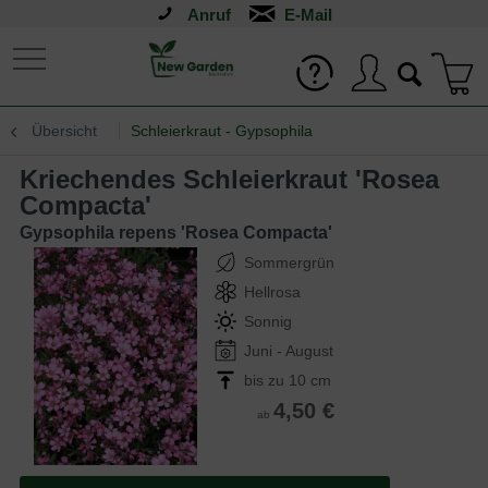
Anruf
Übersicht
Schleierkraut - Gypsophila
Kriechendes Schleierkraut 'Rosea
Compacta'
Gypsophila repens 'Rosea Compacta'
Sommergrün
Hellrosa
Sonnig
Juni - August
bis zu 10 cm
4,50 €
ab