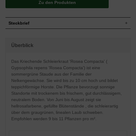
Zu den Produkten
Steckbrief
Staude, teppichbildend, horstbildend, bis
Wuchs
zu 10 cm hoch
Überblick
Wuchshöhe
bis zu 10 cm
Blatt
Sommergrün, graugrüne Blattfarbe, lineal
Das Kriechende Schleierkraut 'Rosea Compacta' (
Gefüllte, hellrosafarbene Blütenstände,
Blüte
schleierartig, ründlich
Gypsophila repens 'Rosea Compacta') ist eine
Blütezeit
Juni - August
sommergrüne Staude aus der Familie der
Wurzeln
Horstbildend
Nelkengewächse. Sie wird bis zu 10 cm hoch und bildet
teppichförmige Horste. Die Pflanze bevorzugt sonnige
Boden
Trocken bis frisch, gut durchlässig, neutral
Standorte mit trockenem bis frischem, gut durchlässigem,
Standort
Sonnig
neutralem Boden. Von Juni bis August zeigt sie
Pflanzen pro
9 bis 11
m²
hellrosafarbene, gefüllte Blütenstände , die schleierartig
Die Gypsiphila repens ’ Rosea Compacta‘/
über dem graugrünen, linealen Laub schweben.
Kriechendes Schleierkraut ’ Rosea
Empfohlen werden 9 bis 11 Pflanzen pro m².
Compacta‘ ist eine der Neuheiten in
unserem Staudenprogramm. Diese
Pflanze gehört zur Familie der
Nelkengewächse. Für einen optimalen