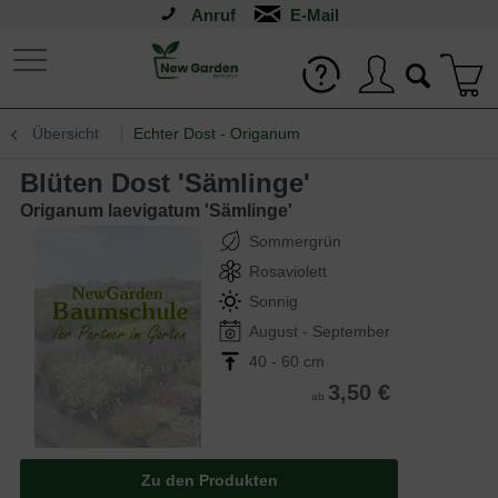
Anruf
Übersicht
Echter Dost - Origanum
Blüten Dost 'Sämlinge'
Origanum laevigatum 'Sämlinge'
Sommergrün
Rosaviolett
Sonnig
August - September
40 - 60 cm
3,50 €
ab
Zu den Produkten