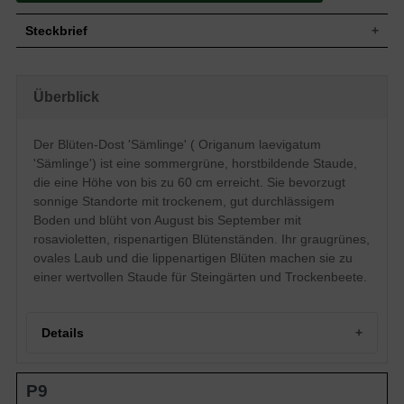
Steckbrief
Staude, buschig, horstbildend, bis zu 30 cm
Wuchs
hoch
Überblick
Wuchshöhe
40 - 60 cm
Sommergrün, graugrüne Blattfarbe, oval,
Blatt
stachelig
Der Blüten-Dost 'Sämlinge' ( Origanum laevigatum
Einfache, rosaviolette Blütenstände,
'Sämlinge') ist eine sommergrüne, horstbildende Staude,
Blüte
rispenartig, lippenartig
die eine Höhe von bis zu 60 cm erreicht. Sie bevorzugt
Blütezeit
August - September
sonnige Standorte mit trockenem, gut durchlässigem
Wurzeln
Horstbildend
Boden und blüht von August bis September mit
Boden
Trocken, gut durchlässig, neutral
rosavioletten, rispenartigen Blütenständen. Ihr graugrünes,
Standort
Sonnig
ovales Laub und die lippenartigen Blüten machen sie zu
Pflanzen
einer wertvollen Staude für Steingärten und Trockenbeete.
9 bis 11
pro m²
Details
Portrait des blühenden Dost 'Sämlinge'
P9
Herkunft und Wuchsform