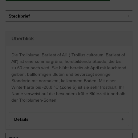
Steckbrief
Wuchs
Aufrecht/horstbildend, 50 cm hoch
Wuchshöhe
bis zu 60 cm
Überblick
Blatt
Sommergrün, grün, gelappt
Frucht
Sammelbalgfrüchte
Die Trollblume 'Earliest of All' ( Trollius cultorum 'Earliest of
Einfach, ballförmig, leuchtend gelb, meist
Blüte
All') ist eine sommergrüne, horstbildende Staude, die bis
einblütiger Blütenstand
zu 60 cm hoch wird. Sie blüht bereits ab April mit leuchtend
Blütezeit
April-Juni
gelben, ballförmigen Blüten und bevorzugt sonnige
Boden
Normal durchlässig, kalkarm
Standorte mit normalem, kalkarmem Boden. Mit einer
Standort
Sonnig
Winterhärte bis -28,8 °C (Zone 5) ist sie sehr frosthart. Ihr
Winterhart
Z5 (-28,8°C bis -23,4°C)
Name verweist auf die besonders frühe Blütezeit innerhalb
Pflanzen pro
6 bis 9
der Trollblumen-Sorten.
m²
Eine sonnige Erscheinung: Die gelben
Blütenköpfe der Trollblume " Earliest of
All" (Trollius cultorum " Earliest of All") sind
Details
ein echter Hingucker und setzen zur Zeit
der Blüte, von April bis Juni, farbstarke
Akzente im Garten. Ihren Namen "
Trollblume 'Earliest of All': Ein Frühlingsbote mit Leuchtkraft
Earliest of All", was so viel heißt wie "