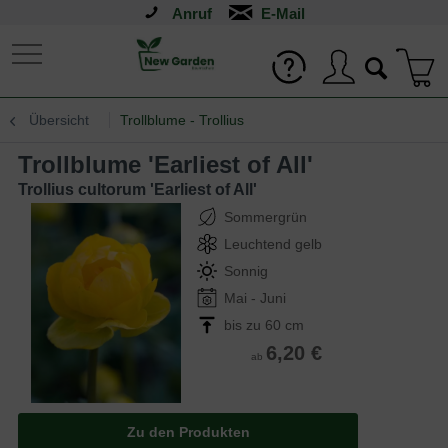
Anruf
Übersicht
Trollblume - Trollius
Trollblume 'Earliest of All'
Trollius cultorum 'Earliest of All'
Sommergrün
Leuchtend gelb
Sonnig
Mai - Juni
bis zu 60 cm
6,20 €
ab
Zu den Produkten