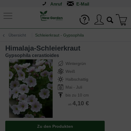
Anruf
Übersicht
Schleierkraut - Gypsophila
Himalaja-Schleierkraut
Gypsophila cerastioides
Wintergrün
Weiß
Halbschattig
Mai - Juli
bis zu 10 cm
4,10 €
ab
Zu den Produkten