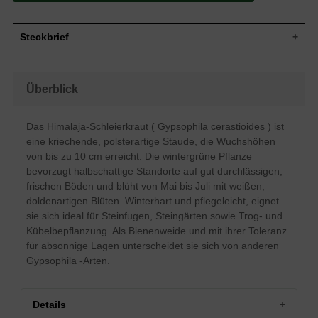
Steckbrief
Polsterstaude, kriechend, polsterartig, bis
Wuchs
10 cm hoch
Überblick
Wuchshöhe
bis zu 10 cm
Wintergrün, lineal, spatelförmig, matt,
Blatt
derb, bereift, dunkelgrün
Das Himalaja-Schleierkraut ( Gypsophila cerastioides ) ist
Frucht
Steril, ohne Fruchtbildung
eine kriechende, polsterartige Staude, die Wuchshöhen
Weiß, doldenartig, rundlich, groß, einfach,
von bis zu 10 cm erreicht. Die wintergrüne Pflanze
Blüte
reichblühend, zierend
bevorzugt halbschattige Standorte auf gut durchlässigen,
Blütezeit
Mai bis Juli
frischen Böden und blüht von Mai bis Juli mit weißen,
Wurzeln
Rhizome
doldenartigen Blüten. Winterhart und pflegeleicht, eignet
Gut durchlässige, trockene, frische
sie sich ideal für Steinfugen, Steingärten sowie Trog- und
Boden
Untergründe
Kübelbepflanzung. Als Bienenweide und mit ihrer Toleranz
Standort
Halbschattig
für absonnige Lagen unterscheidet sie sich von anderen
Pflanzen pro
Gypsophila -Arten.
25
m²
Das Gypsophilia cerastioides (Himalaja-
Schleierkraut) unterscheidet sich zu
Details
seinen Artgenossen, dass es lieber
absonnig steht. Die robuste Staude ist