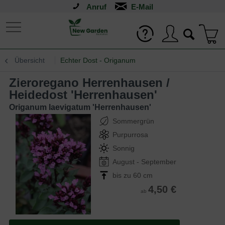
Anruf
Übersicht
Echter Dost - Origanum
Zieroregano Herrenhausen /
Heidedost 'Herrenhausen'
Origanum laevigatum 'Herrenhausen'
Sommergrün
Purpurrosa
Sonnig
August - September
bis zu 60 cm
4,50 €
ab