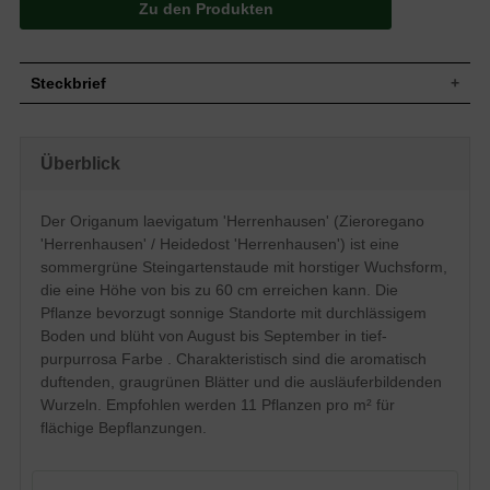
Zu den Produkten
Steckbrief
Steingartenstaude, buschig bis
Wuchs
lockerbuschig, horstig, stark, bis 60 cm
Überblick
hoch
Wuchshöhe
bis zu 60 cm
Sommergrün, eiförmig, ganzrandig, fein
Der Origanum laevigatum 'Herrenhausen' (Zieroregano
Blatt
behaart, duftend, graugrün
'Herrenhausen' / Heidedost 'Herrenhausen') ist eine
Nüsschen, nicht zum Verzehr geeignet,
Frucht
sommergrüne Steingartenstaude mit horstiger Wuchsform,
unscheinbar
die eine Höhe von bis zu 60 cm erreichen kann. Die
Tief-pupurrosa, traubenförmig, einfach,
Blüte
Pflanze bevorzugt sonnige Standorte mit durchlässigem
klein, zierend, reichblühend
Boden und blüht von August bis September in tief-
Blütezeit
August bis September
purpurrosa Farbe . Charakteristisch sind die aromatisch
Wurzeln
Ausläuferbildend, gut verzweigt
duftenden, graugrünen Blätter und die ausläuferbildenden
Boden
Durchlässiger, normaler Gartenboden
Wurzeln. Empfohlen werden 11 Pflanzen pro m² für
Standort
Sonnig
flächige Bepflanzungen.
Pflanzen pro
11
m²
Der Origanum laevigatum 'Herrenhausen'