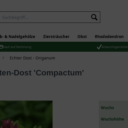
b- & Nadelgehölze
Ziersträucher
Obst
Rhododendron
Kauf auf Rechnung
Anwuchsgarantie
Echter Dost - Origanum
arten-Dost 'Compactum'
Wuchs
Wuchshöhe