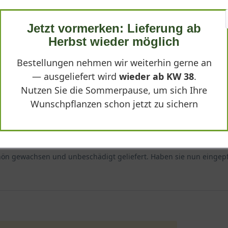
Jetzt vormerken: Lieferung ab
Herbst wieder möglich
Compactum' - Origanum vulgare 'Compactum'"
Bestellungen nehmen wir weiterhin gerne an
— ausgeliefert wird
wieder ab KW 38
.
Nutzen Sie die Sommerpause, um sich Ihre
Wunschpflanzen schon jetzt zu sichern
hön gewachsen und unbeschädigt geliefert. Haben sie nun eingepf