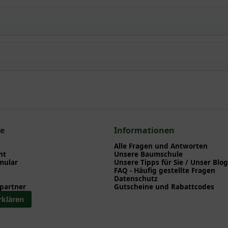
ctum' / Oregano / Polster-Dost / Garten-Dost
npflanzen einen optimalen Start am neuen Standort geben. Auf der
en zu Pflanzzeitpunkt, Pflege, Bewässerung etc. finden können. Al
nd herunterladen können.
n zum hier gezeigten Artikel Origanum vulgare 'Compactum' / Oreg
eckerstauden
ce
Informationen
dendeckerstauden
Alle Fragen und Antworten
ht
Unsere Baumschule
mular
Unsere Tipps für Sie / Unser Blog
FAQ - Häufig gestellte Fragen
Datenschutz
partner
Gutscheine und Rabattcodes
rklären