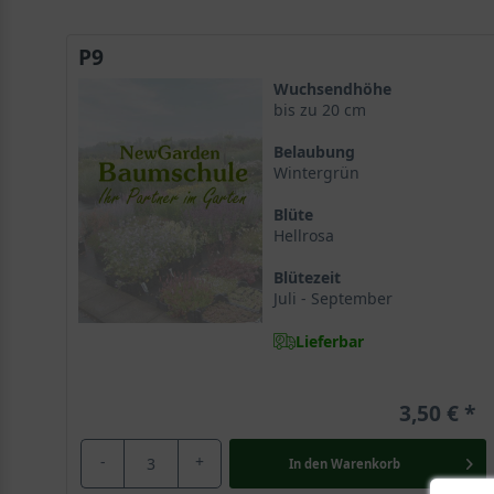
P9
Wuchsendhöhe
bis zu 20 cm
Belaubung
Wintergrün
Blüte
Hellrosa
Blütezeit
Juli - September
Lieferbar
3,50 €
-
+
In den
Warenkorb