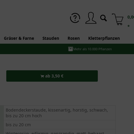
0,0
*
Gräser & Farne
Stauden
Rosen
Kletterpflanzen
Mehr als 10.000 Pflanzen
ab 3,50 €
Bodendeckerstaude, kissenartig, horstig, schwach,
bis zu 20 cm hoch
bis zu 20 cm
Wintergrün, eiförmig, ganzrandig, matt, behaart,