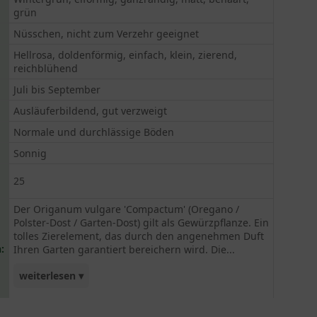
grün
Nüsschen, nicht zum Verzehr geeignet
Hellrosa, doldenförmig, einfach, klein, zierend,
reichblühend
Juli bis September
Ausläuferbildend, gut verzweigt
Normale und durchlässige Böden
Sonnig
25
Der Origanum vulgare 'Compactum' (Oregano /
Polster-Dost / Garten-Dost) gilt als Gewürzpflanze. Ein
tolles Zierelement, das durch den angenehmen Duft
:
Ihren Garten garantiert bereichern wird. Die...
weiterlesen ▾
hellrosa Blüten erscheinen den ganzen Sommer