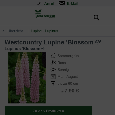
Anruf
Übersicht
Lupine - Lupinus
Westcountry Lupine 'Blossom ®'
Lupinus 'Blossom ®'
Sommergrün
Rosa
Sonnig
Mai - August
bis zu 60 cm
7,90 €
ab
Zu den Produkten