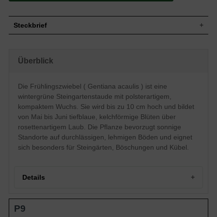
Steckbrief
Steingartenstaude, polsterartig,
Wuchs
gedrungen, flach, kompakt, bis 10 cm
Überblick
hoch
Wuchshöhe
bis zu 10 cm
Wintergrün, breit-lanzettelich, ganzrandig,
Die Frühlingszwiebel ( Gentiana acaulis ) ist eine
Blatt
rosettenartig, tiefgrün
wintergrüne Steingartenstaude mit polsterartigem,
Frucht
Kapselfrucht
kompaktem Wuchs. Sie wird bis zu 10 cm hoch und bildet
Tiefblau, kelchförmig, einfach, mittelgroß,
von Mai bis Juni tiefblaue, kelchförmige Blüten über
Blüte
reichblühend, zierend
rosettenartigem Laub. Die Pflanze bevorzugt sonnige
Blütezeit
Mai bis Juni
Standorte auf durchlässigen, lehmigen Böden und eignet
Durchlässige, lehmige, nahrhafte und
Boden
sich besonders für Steingärten, Böschungen und Kübel.
frische Böden
Standort
Sonnig
Pflanzen pro
25
Details
m²
Die Gentiana acaulis (Frühlingszwiebel)
schenkt dem Garten einen blauen
Portrait des Frühlings-Enzians
Farbtupfer. So zaubert die
P9
Wuchs und Erscheinungsbild
Steingartenstaude einen hübschen
Standort und Boden