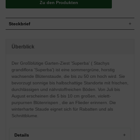
Zu den Produkten
Steckbrief
Blütenstaude, ausladend, aufrecht, 50 cm
Wuchs
groß
Überblick
Wuchshöhe
bis zu 50 cm
Sommergrün, herzförmig, gekerbt,
Blatt
runzelig, grün
Der Großblütige Garten-Ziest 'Superba' ( Stachys
Frucht
Nüsschen, nicht zum Verzehr geeignet
grandiflora 'Superba') ist eine sommergrüne, horstig
Violett bis Purpur, rispenförmig, 5 bis 10
wachsende Blütenstaude, die bis zu 50 cm hoch wird. Sie
Blüte
cm groß, einfach, reichblühend, zierend
bevorzugt sonnige bis halbschattige Standorte mit frischen,
Blütezeit
Juli bis August
durchlässigen und nährstoffreichen Böden. Von Juli bis
Wurzeln
Rhizombildend, horstig
August erscheinen die 5 bis 10 cm großen, violett-
Frische, durchlässige und nährstoffreiche
purpurnen Blütenrispen , die an Flieder erinnern. Die
Boden
Untergründe
winterharte Staude eignet sich für Rabatten und als
Standort
Sonnig bis halbschattig
Schnittblume.
Pflanzen pro
6
m²
Der Stachys grandiflora 'Superba'
Details
(Großblütiger Garten-Ziest / Purpur-Ziest)