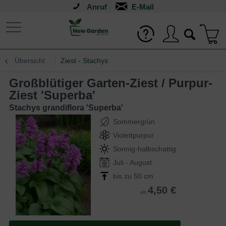
Anruf
Übersicht
Ziest - Stachys
Großblütiger Garten-Ziest / Purpur-
Ziest 'Superba'
Stachys grandiflora 'Superba'
Sommergrün
Violettpurpur
Sonnig-halbschattig
Juli - August
bis zu 50 cm
4,50 €
ab