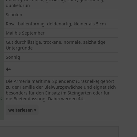
dunkelgrün
Schoten
Rosa, ballenförmig, doldenartig, kleiner als 5 cm
Mai bis September
Gut durchlässige, trockene, normale, salzhaltige
Untergründe
Sonnig
44
Die Armeria maritima 'Splendens' (Grasnelke) gehört
zu der Familie der Bleiwurzgewächse und eignet sich
besonders für den Einsatz im Steingarten oder für
:
die Beeteinfassung. Dabei werden 44...
weiterlesen ▾
Pflanzen pro Quadratmeter empfohlen, um ein
schönes dichtes Polster herauszubilden. Die
farbprächtigen Blüten bilden sich an einem