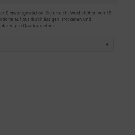
sonnigen Standort auf trockenem Boden am
besten heraus. An optimalen Standorten glänzt
 der Bleiwurzgewächse. Sie erreicht Wuchshöhen von 15
die 'Splendens' durch ihre Anspruchslosigkeit und
andorte auf gut durchlässigen, trockenen und
Pflegeleichtigkeit.
mplaren pro Quadratmeter .