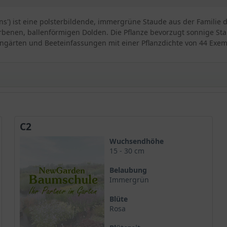
ens') ist eine polsterbildende, immergrüne Staude aus der Familie
rbenen, ballenförmigen Dolden. Die Pflanze bevorzugt sonnige St
teingärten und Beeteinfassungen mit einer Pflanzdichte von 44 Exe
en Polsterschönheit
endens'
C2
stum
Wuchsendhöhe
15 - 30 cm
Belaubung
Splendens'
Immergrün
piel
Blüte
ke
Rosa