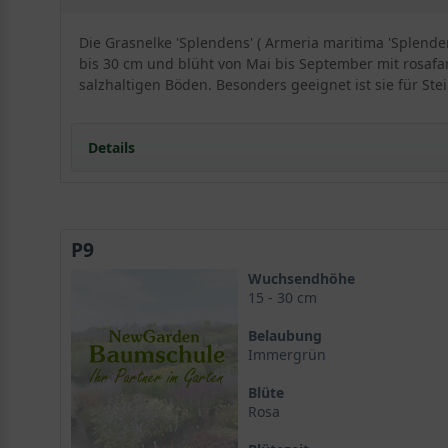
Die Grasnelke 'Splendens' ( Armeria maritima 'Splend
bis 30 cm und blüht von Mai bis September mit rosafa
salzhaltigen Böden. Besonders geeignet ist sie für S
Details
Grasnelke 'Splendens': Ein Portrait der pflegeleicht
Herkunft und Wuchsform der Armeria maritima 'Spl
P9
Wuchshöhe, Blütezeit und Besonderheiten
Standort und Boden: Ansprüche für gesundes Wach
Wuchsendhöhe
Der ideale Standort für die Grasnelke 'Splendens'
15 - 30 cm
Bodenbeschaffenheit und Drainage
Belaubung
Blütenpracht und Laubwerk der Armeria maritima '
Immergrün
Die ballenförmigen Blüten: Ein sommerliches Schaus
Blüte
Das immergrüne, grasartige Blattwerk der Grasnel
Rosa
Vielfältige Verwendungsmöglichkeiten im Garten
Die Grasnelke 'Splendens' im Steingarten