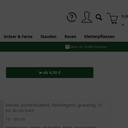
0,0
*
Gräser & Farne
Stauden
Rosen
Kletterpflanzen
Mehr als 10.000 Pflanzen
ab 4,50 €
Staude, polsterbildend, flachliegend, grasartig, 15
bis 30 cm hoch
15 - 30 cm
Immergrün, lineal, grasartig, spitz, ganzrandig,