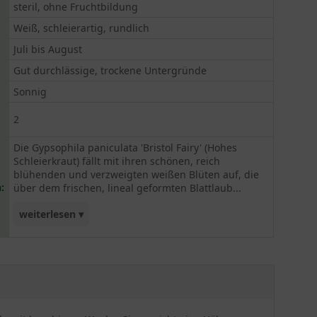
steril, ohne Fruchtbildung
Weiß, schleierartig, rundlich
Juli bis August
Gut durchlässige, trockene Untergründe
Sonnig
2
Die Gypsophila paniculata 'Bristol Fairy' (Hohes
Schleierkraut) fällt mit ihren schönen, reich
blühenden und verzweigten weißen Blüten auf, die
:
über dem frischen, lineal geformten Blattlaub...
weiterlesen ▾
thronen. Die gefüllten Blüten wirken beinah wie
leichte Schneeflocken und haben einen ganz
besonderen Charme. Wir empehlen die Pflanzung
von 2 Pflanzen pro Quadratmeter auf trockenem
und durchlässigem Boden. Das hohe
Schleierkraut liebt die Sonne, lässt sich jedoch