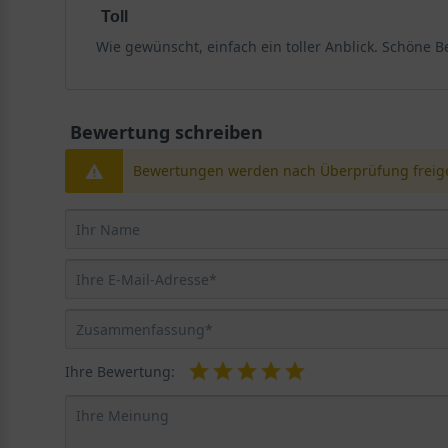
Toll
Optimale Bedingungen für Gypsophila paniculata
Wie gewünscht, einfach ein toller Anblick. Schöne Be
Das Gefüllte Schleierkraut bevorzugt einen vollsonnig
fällt die Blüte aus. Der Boden sollte gut durchlässig
Wurzelfäule führen können. Ein pH-Wert im alkalischen 
Wahl für Steingärten oder Kiesbeete macht. Achten Sie
Bewertung schreiben
diesen Bedingungen schaffen Sie die Grundlage für e
Bewertungen werden nach Überprüfung freige
Bodenbearbeitung und Vorbereitung
Vor der Pflanzung sollten Sie den Boden gründlich lo
Durchlässigkeit zu verbessern. Eine Zugabe von reife
instabilem Wuchs. Kalken Sie den Boden gegebenenfal
Wuchsbreite von etwa 60 bis 80 Zentimetern etwa zwei 
Sie die Pflanze bündig mit der Erdoberfläche ein. Drüc
zu regulieren und das Wachstum zu unterstützen.
Ihre Bewertung:
Blüte und Blattwerk von 'Bristol Fairy'
Die Blüte und das Blattwerk von Gypsophila paniculata 