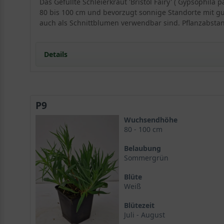
Das Gefüllte Schleierkraut 'Bristol Fairy' ( Gypsophila
80 bis 100 cm und bevorzugt sonnige Standorte mit gut
auch als Schnittblumen verwendbar sind. Pflanzabstan
Details
Portrait des Gefüllten Schleierkrauts 'Bristol Fairy'
Herkunft und Geschichte von Gypsophila paniculata 'B
P9
Wuchsform und Eigenschaften
Standort und Boden
Wuchsendhöhe
Optimale Bedingungen für Gypsophila paniculata
80 - 100 cm
Bodenbearbeitung und Vorbereitung
Belaubung
Blüte und Blattwerk von 'Bristol Fairy'
Sommergrün
Die gefüllten Blüten des Schleierkrauts
Blüte
Das lineale Blattlaub
Weiß
Verwendung im Garten
Gypsophila paniculata 'Bristol Fairy' in Beeten und 
Blütezeit
Als Schnitt- und Trockenblume
Juli - August