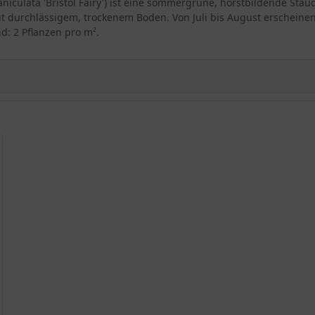
 paniculata 'Bristol Fairy') ist eine sommergrüne, horstbildende S
 durchlässigem, trockenem Boden. Von Juli bis August erscheinen d
d: 2 Pflanzen pro m².
ristol Fairy'
Rabatten