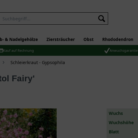
b- & Nadelgehölze
Ziersträucher
Obst
Rhododendron
Kauf auf Rechnung
Anwuchsgarantie
Schleierkraut - Gypsophila
tol Fairy'
Wuchs
Wuchshöhe
Blatt