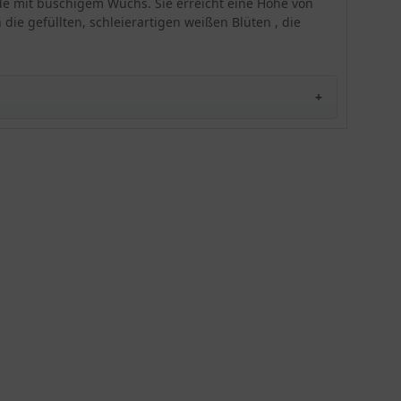
taude mit buschigem Wuchs. Sie erreicht eine Höhe von
auch als Schnittpflanze in den eigenen vier
ie gefüllten, schleierartigen weißen Blüten , die
Wänden einsetzen.