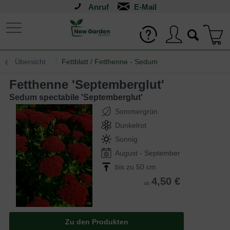
Anruf
Übersicht
Fettblatt / Fetthenne - Sedum
Fetthenne 'Septemberglut'
Sedum spectabile 'Septemberglut'
Sommergrün
Dunkelrot
Sonnig
August - September
bis zu 50 cm
4,50 €
ab
Zu den Produkten