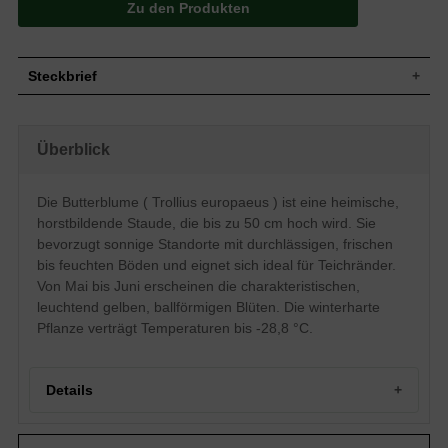
Zu den Produkten
Steckbrief
Staude, aufrecht, horstbildend, bis zu 50
Wuchs
cm hoch
Überblick
Wuchshöhe
bis zu 50 cm
Blatt
Sommergrün, gelappt, grün
Die Butterblume ( Trollius europaeus ) ist eine heimische,
Frucht
Kapseln
horstbildende Staude, die bis zu 50 cm hoch wird. Sie
Blüte
Leuchtend gelb, ballförmig, meist einblütig
bevorzugt sonnige Standorte mit durchlässigen, frischen
Blütezeit
Mai bis Juni
bis feuchten Böden und eignet sich ideal für Teichränder.
Durchlässige, frische bis feuchte
Boden
Von Mai bis Juni erscheinen die charakteristischen,
Untergründe
leuchtend gelben, ballförmigen Blüten. Die winterharte
Standort
Sonnig
Pflanze verträgt Temperaturen bis -28,8 °C.
Pflanzen pro
8
m²
Die Trollis europaeus (Butterblume,
Trollblume, Goldköpfchen) lässt sich sehr
Details
schön für die naturnahe Pflanzung am
Teichrand und Uferrand einsetzen. Dort
bevorzugt sie frischen bis feuchten Boden
Portrait der Trollblume Trollius europaeus
und einen vollsonnigen Standort, an dem