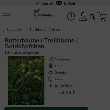
Anruf
Übersicht
Trollblume - Trollius
Butterblume / Trollblume /
Goldköpfchen
Trollius europaeus
Sommergrün
Gelb
Sonnig
Mai - Juni
bis zu 50 cm
4,25 €
ab