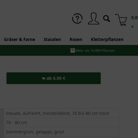
0,0
*
Gräser & Farne
Stauden
Rosen
Kletterpflanzen
Mehr als 10.000 Pflanzen
ab 6,90 €
Staude, aufrecht, horstbildend, 70 bis 80 cm hoch
70 - 80 cm
Sommergrün, gelappt, grün