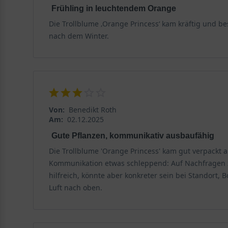
Jahre Freude bereitet.
Frühling in leuchtendem Orange
Die Trollblume ‚Orange Princess‘ kam kräftig und b
Der perfekte Standort für die Trollblume
nach dem Winter.
Die Trollblume 'Orange Princess' ist eine ausgesproch
eine reiche Blütenfülle auszubilden. Im Halbschatten
ausfallen. Ideal ist eine Exposition, die mindestens s
Wuchshöhe von 70 bis 80 Zentimetern perfekt entgegen
anfällig sein können.
Von:
Benedikt Roth
Am:
02.12.2025
Bodenansprüche für frische Vitalität
Gute Pflanzen, kommunikativ ausbaufähig
Der Boden spielt für das Wohlbefinden von Trollius x c
Die Trollblume 'Orange Princess' kam gut verpackt 
Untergründe. Das bedeutet, der Boden sollte gut Was
Kommunikation etwas schleppend: Auf Nachfragen zur
Sand oder feinem Kies durchlässiger gemacht werden. E
hilfreich, könnte aber konkreter sein bei Standort,
Belüftung der Wurzeln gewährleistet. Der pH-Wert soll
Luft nach oben.
Bodenfeuchtigkeit natürlich hoch ist.
Blütenpracht und Laubwerk der Trollblume 'Oran