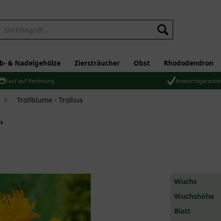
b- & Nadelgehölze
Ziersträucher
Obst
Rhododendron
Kauf auf Rechnung
Anwuchsgarantie
Trollblume - Trollius
'
Wuchs
Wuchshöhe
Blatt