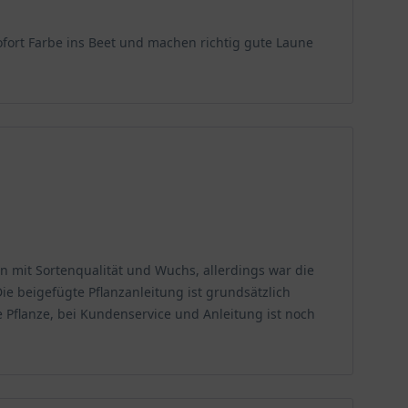
ofort Farbe ins Beet und machen richtig gute Laune
r, um die charakteristische intensive Blütenfarbe und
ger zahlreich erscheinen und die Farbe könnte matter
in der vorderen oder mittleren Beetreihe kommt ihrer
da die großen Blütenköpfe bei starkem Wind etwas
 Sie bevorzugt durchlässige, frische bis feuchte
n mit Sortenqualität und Wuchs, allerdings war die
lehmige Böden können durch die Einarbeitung von
ie beigefügte Pflanzanleitung ist grundsätzlich
e Feuchtigkeit hält und gleichzeitig eine gute
e Pflanze, bei Kundenservice und Anleitung ist noch
edeiht die Staude in der Nähe von Gewässern, wo die