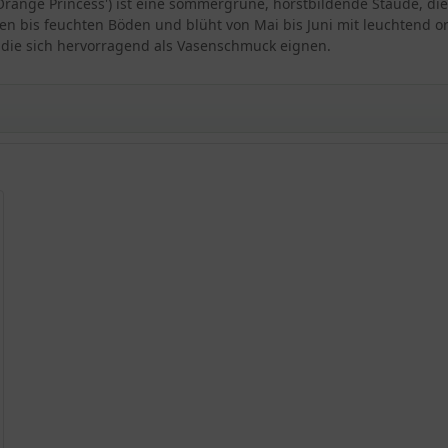
 'Orange Princess') ist eine sommergrüne, horstbildende Staude, di
hen bis feuchten Böden und blüht von Mai bis Juni mit leuchtend 
, die sich hervorragend als Vasenschmuck eignen.
it
Princess'
wicklung
Princess'