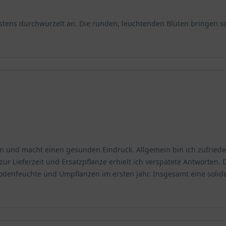
estens durchwurzelt an. Die runden, leuchtenden Blüten bringen s
ene Sonnenanbeterin. Ein sonniger Standort ist für sie unabdingba
 würde sie zwar ebenfalls wachsen, jedoch würden die Blüten weni
echs Stunden direkte Sonneneinstrahlung pro Tag bietet. Ein Platz 
 und stellt sie gut zur Schau. Zugluft sollte vermieden werden, 
ultorum 'Orange Princess' eine ebenso wichtige Rolle wie das Licht.
an und macht einen gesunden Eindruck. Allgemein bin ich zufriede
ser speichern können, ohne dabei staunass zu werden. Schwere, 
 Lieferzeit und Ersatzpflanze erhielt ich verspätete Antworten. D
in humoser, nährstoffreicher Boden ist ideal, da er die notwendig
 Bodenfeuchte und Umpflanzen im ersten Jahr. Insgesamt eine solid
te im neutralen bis leicht sauren Bereich liegen. Besonders gut g
ge Princess'