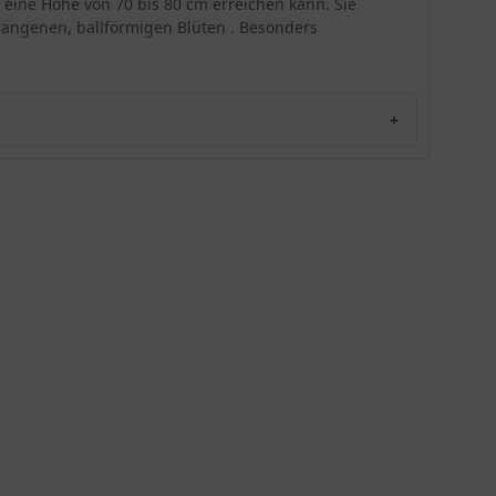
e eine Höhe von 70 bis 80 cm erreichen kann. Sie
und dem gelappten, sommergrünen Blattlaub
orangenen, ballförmigen Blüten . Besonders
sichtbar. Mit 8 Pflanzen pro Quadratmeter ergibt
sich ein dichtes und bezauberndes Bild.