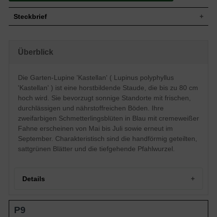
Steckbrief
Staude, aufrecht, horstbildend, 80 cm
Wuchs
hoch
Überblick
Wuchshöhe
bis zu 80 cm
Sommergrün, handförmig geteilt,
Blatt
lanzettlich, am Ende zugespitzt,
Die Garten-Lupine 'Kastellan' ( Lupinus polyphyllus
ganzrandig, sattgrün
'Kastellan' ) ist eine horstbildende Staude, die bis zu 80 cm
Frucht
Hülsenfrucht / Schoten
hoch wird. Sie bevorzugt sonnige Standorte mit frischen,
Blau mit cremeweißer Fahne,
durchlässigen und nährstoffreichen Böden. Ihre
schmetterlingsartig, an aufrechten
Blüte
zweifarbigen Schmetterlingsblüten in Blau mit cremeweißer
Stängeln in Trauben angeordnet,
zahlreich
Fahne erscheinen von Mai bis Juli sowie erneut im
September. Charakteristisch sind die handförmig geteilten,
Blütezeit
Mai bis Juli, Nachblüte im September
sattgrünen Blätter und die tiefgehende Pfahlwurzel.
Wurzeln
Tiefgehende Pfahlwurzel
Frische, gut durchlässige und
Boden
nährstoffreiche Untergründe
Details
Standort
Sonnig
Pflanzen pro
4
m²
Portrait der Garten-Lupine 'Kastellan' – ein zweifarbiger
Die Lupinus polyphyllus 'Kastellan'
P9
Klassiker
(Garten-Lupine 'Kastellan') ist besonders