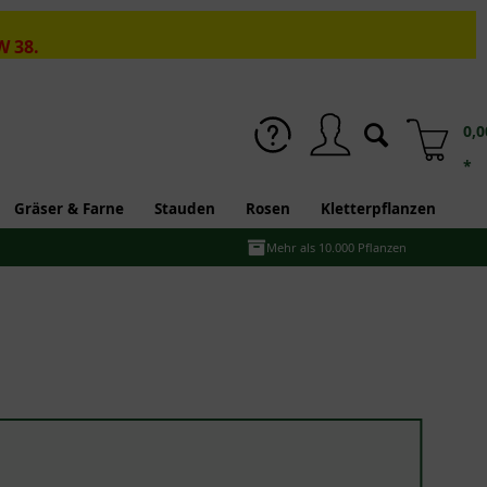
W 38.
0,0
*
Gräser & Farne
Stauden
Rosen
Kletterpflanzen
Mehr als 10.000 Pflanzen