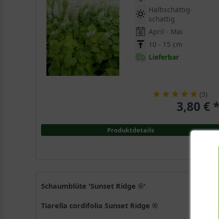
Halbschattig-
schattig
April - Mai
10 - 15 cm
Lieferbar
(
3
)
3,80 € 
Produktdetails
Schaumblüte 'Sunset Ridge ®'
Tiarella cordifolia Sunset Ridge ®