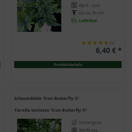
April - Juni
bis zu 30 cm
Lieferbar
(
1
)
*
6,40 € *
Produktdetails
Schaumblüte 'Iron Butterfly ®'
Tiarella laciniata 'Iron Butterfly ®'
Immergrün
Weißrosa