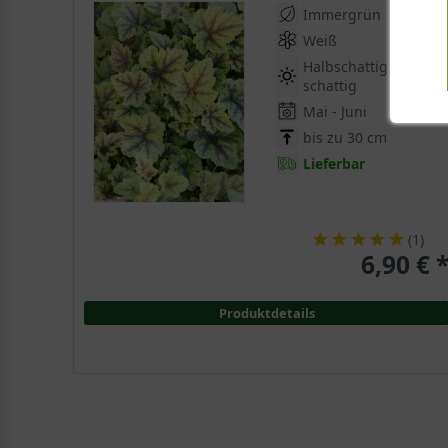
Immergrün
Weiß
Halbschattig -
schattig
Mai - Juni
bis zu 30 cm
Lieferbar
(
1
)
6,90 € 
Produktdetails