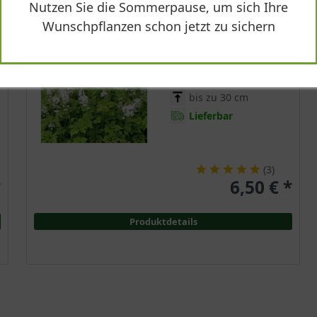
Nutzen Sie die Sommerpause, um sich Ihre
Immergrün
Wunschpflanzen schon jetzt zu sichern
Weiß
Halbschattig -
schattig
April - Juni
bis zu 30 cm
Lieferbar
(
3
)
*
6,50 € *
Produktdetails