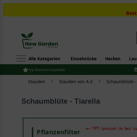
Best
Alle Kategorien
Einzelstücke
Hecken
Lau
Top Baumschulqualität
Stauden
Stauden von A-Z
Schaumblüte - 
Schaumblüte - Tiarella
Pflanzenfilter