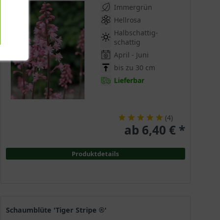
Immergrün
Hellrosa
Halbschattig-
schattig
April - Juni
bis zu 30 cm
Lieferbar
(
4
)
ab 6,40 € *
Produktdetails
Schaumblüte 'Tiger Stripe ®'