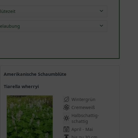
lütezeit
Apr
(
8
)
elaubung
Mai
(
10
)
immergrün
(
11
)
Jun
(
5
)
wintergrün
(
1
)
Jul
(
2
)
Sep
(
1
)
Amerikanische Schaumblüte
Tiarella wherryi
Wintergrün
Cremeweiß
Halbschattig-
schattig
April - Mai
bis zu 30 cm