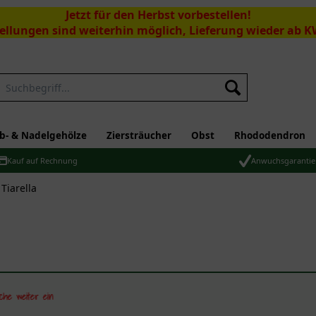
Jetzt für den Herbst vorbestellen!
ellungen sind weiterhin möglich, Lieferung wieder ab K
Suchen
b- & Nadelgehölze
Ziersträucher
Obst
Rhododendron
Kauf auf Rechnung
Anwuchsgarantie
Tiarella