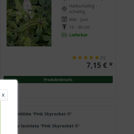
Halbschattig -
schattig
Mai - Juni
15 - 30 cm
Lieferbar
(
1
)
7,15 € *
Produktdetails
X
Schaumblüte 'Pink Skyrocket ®'
Tiarella laciniata 'Pink Skyrocket ®'