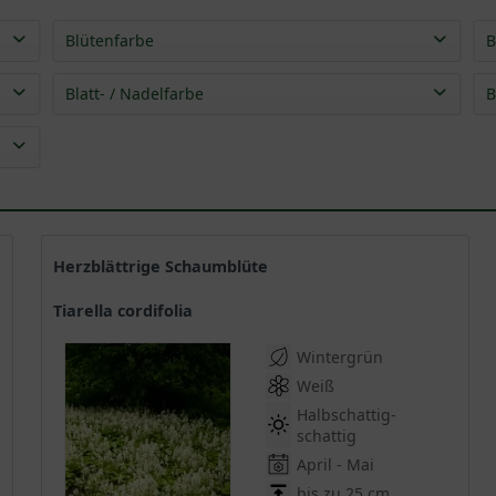
Blütenfarbe
B
rosa
(
6
)
Blatt- / Nadelfarbe
B
weiß
(
6
)
braun
(
4
)
grün
(
11
)
rot
(
4
)
schwarz
(
1
)
violett
(
1
)
Herzblättrige Schaumblüte
Tiarella cordifolia
Wintergrün
Weiß
Halbschattig-
schattig
April - Mai
bis zu 25 cm