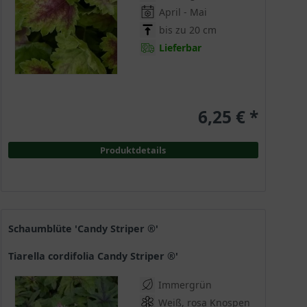
April - Mai
bis zu 20 cm
Lieferbar
6,25 € *
Produktdetails
Schaumblüte 'Candy Striper ®'
Tiarella cordifolia Candy Striper ®'
Immergrün
Weiß, rosa Knospen