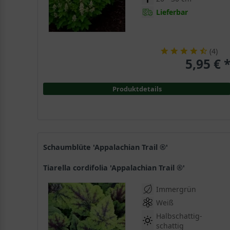
Lieferbar
(
4
)
5,95 € 
Produktdetails
Schaumblüte 'Appalachian Trail ®'
Tiarella cordifolia 'Appalachian Trail ®'
Immergrün
Weiß
Halbschattig-
schattig