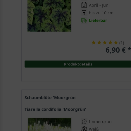
April - Juni
bis zu 10 cm
Lieferbar
(
1
)
6,90 € 
Produktdetails
Schaumblüte 'Moorgrün'
Tiarella cordifolia 'Moorgrün'
Immergrün
Weiß