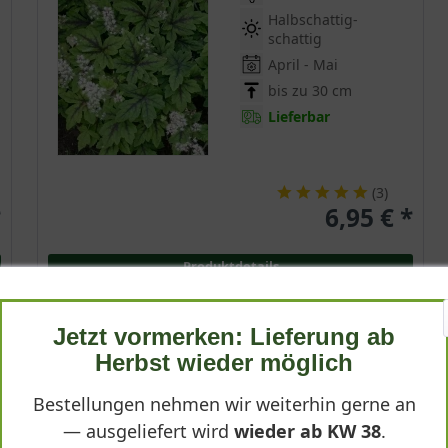
Halbschattig-
schattig
April - Mai
bis zu 30 cm
Lieferbar
(
3
)
*
6,95 € *
Produktdetails
Jetzt vormerken: Lieferung ab
Herbst wieder möglich
Schaumblüte 'Running Tiger ®'
Bestellungen nehmen wir weiterhin gerne an
Tiarella cordifolia Running Tiger ®
— ausgeliefert wird
wieder ab KW 38
.