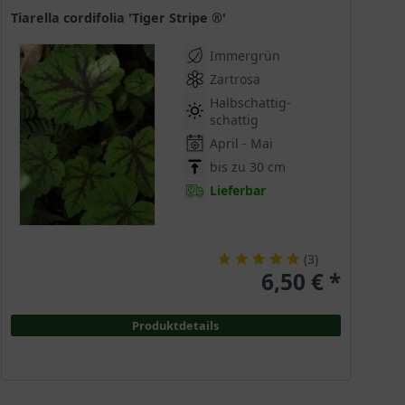
Tiarella cordifolia 'Tiger Stripe ®'
Immergrün
Zartrosa
Halbschattig-
schattig
April - Mai
bis zu 30 cm
Lieferbar
(
3
)
6,50 € *
Produktdetails