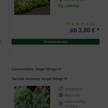
Lieferbar
(
3
)
*
ab 3,80 € *
Produktdetails
Schaumblüte 'Angel Wings ®'
Tiarella laciniata 'Angel Wings ®'
Immergrün
Blassrosa
Halbschattig-
schattig