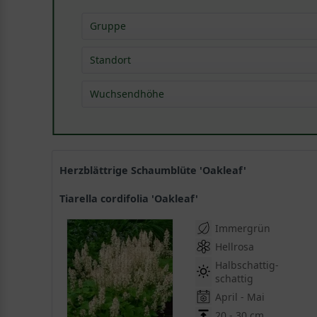
Gruppe
Blütenstauden
(
6
)
Standort
Bodendeckerstauden
(
12
)
Wuchsendhöhe
Gehölzrandstauden
(
10
)
Grabbepflanzungsstauden
(
5
)
bis 0,15 m
(
2
)
Polsterstauden
(
6
)
0,15 - 0,40 m
(
9
)
Rabattenstauden
(
8
)
Rhododendron-Begleitstauden
(
8
)
Herzblättrige Schaumblüte 'Oakleaf'
Tiarella cordifolia 'Oakleaf'
Immergrün
Hellrosa
Halbschattig-
schattig
April - Mai
20 - 30 cm