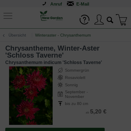
Anruf
Übersicht
Winteraster - Chrysanthemum
Chrysantheme, Winter-Aster
'Schloss Taverne'
Chrysanthemum indicum 'Schloss Taverne'
Sommergrün
Rosaviolett
Sonnig
September -
November
bis zu 80 cm
5,20 €
ab