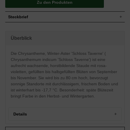
Zu den Produkten
Steckbrief
Wuchs
Aufrecht, horstbildend
Wuchshöhe
bis zu 80 cm
Überblick
Blatt
Sommergrün, eiförmig, graugrün
Frucht
Steril, ohne Samen- und Fruchtbildung
Die Chrysantheme, Winter-Aster 'Schloss Taverne' (
Rosa-violett, gefüllte / später halbgefüllte
Chrysanthemum indicum 'Schloss Taverne') ist eine
Blüte
Einzelblüte, verzweigter Blütenstand,
körbchenartige Blütenform
aufrecht wachsende, horstbildende Staude mit rosa-
Blütezeit
September bis November
violetten, gefüllten bis halbgefüllten Blüten von September
bis November. Sie wird bis zu 80 cm hoch, bevorzugt
Boden
Normal durchlässig, frisch, neutral
sonnige Standorte mit durchlässigem, frischem Boden und
Standort
Sonnig
ist winterhart bis -17,7 °C. Besonderheit: späte Blütezeit
Pflanzen pro
5
m²
bringt Farbe in den Herbst- und Wintergarten.
Die Chrysanthemum hortorum
'Schloßtaverne' (Chrysantheme, Winter-
Aster) legt im Herbst bis beginnenden
Details
Winter einen farbigen Hauch über den
Garten. Die auf aufrechten Stängeln
thronenden rosa-violetten Blüten, die
Portrait der Chrysantheme Winter-Aster 'Schloss Taverne'
zunächst gefüllt und später halbgefüllt