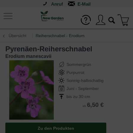
Anruf
Übersicht
Reiherschnabel - Erodium
Pyrenäen-Reiherschnabel
Erodium manescavii
Sommergrün
Purpurrot
Sonnig-halbschattig
Juni - September
bis zu 30 cm
6,50 €
ab
Zu den Produkten