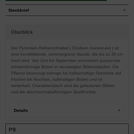
Steckbrief
Staude, aufrecht, horstbildend, 30 cm
Wuchs
hoch
Überblick
Wuchshöhe
bis zu 30 cm
Blatt
Sommergrün, gefiedert, grün
Der Pyrenäen-Reiherschnabel ( Erodium manescavii ) ist
Frucht
Storchschnabelförmige Spaltfrucht
eine horstbildende, sommergrüne Staude, die bis zu 30 cm
Purpurrot, einfach, in verzweigten
Blüte
Blütenständen, schalenförmig, flach,
hoch wird. Von Juni bis September erscheinen purpurrote,
ausgebreitet
schalenförmige Blüten in verzweigten Blütenständen. Die
Blütezeit
Juni bis September
Pflanze bevorzugt sonnige bis halbschattige Standorte auf
Wurzeln
Flachwurzel
frischen bis feuchten, kalkhaltigen Böden und ist
Frische bis feuchte, normal durchlässige
winterhart. Charakteristisch sind die gefiederten Blätter
Boden
und kalkhaltige Untergründe
und die storchschnabelförmigen Spaltfrüchte.
Standort
Sonnig bis halbschattig
Pflanzen pro
25
m²
Details
Der Erodium manescavii (Pyrenäen-
Reiherschnabel) wirkt vor allem durch die
purpurrote Blütenpracht unglaublich
Portrait: Der Pyrenäen-Reiherschnabel
zierend und schmückt den heimischen
P9
Wuchs und Habitus von Erodium manescavii
Garten. Der Pyrenäen-Reiherschnabel