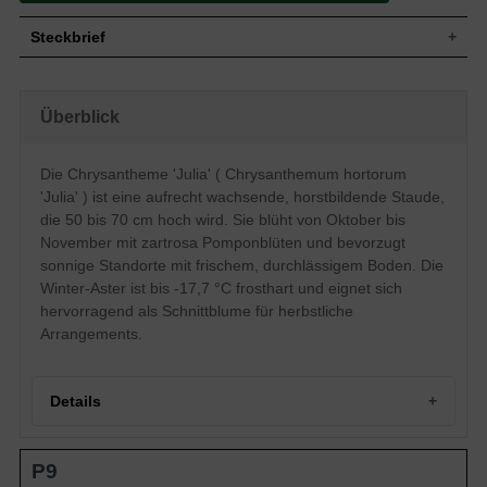
Steckbrief
Wuchs
Aufrecht, buschig, horstbildend
Wuchshöhe
50 - 70 cm
Überblick
Sommergrün, graugrüne Blattfarbe,
Blatt
eiförmig
Die Chrysantheme 'Julia' ( Chrysanthemum hortorum
Frucht
-
'Julia' ) ist eine aufrecht wachsende, horstbildende Staude,
Pomponartige, zartrosa verzweigte
Blüte
Blütenstände, körbchenartig
die 50 bis 70 cm hoch wird. Sie blüht von Oktober bis
Blütezeit
Oktober - November
November mit zartrosa Pomponblüten und bevorzugt
sonnige Standorte mit frischem, durchlässigem Boden. Die
Wurzeln
-
Winter-Aster ist bis -17,7 °C frosthart und eignet sich
Boden
Frisch, normal durchlässig, neutral
hervorragend als Schnittblume für herbstliche
Standort
Sonnig
Arrangements.
Pflanzen pro
4 bis 6
m²
Mit der Chrysanthemum hortorum 'Julia'
(Chrysantheme, Winter-Aster) holen Sie
Details
sich einen wahren Staudentraum in den
Garten. Auf sonnigen Freiflächen und
Beeten bevorzugt die Winter-Aster den
Portrait der Chrysantheme Winter-Aster 'Julia'
frischen Untergrund und erweist sich im
P9
Chrysanthemum hortorum 'Julia' – Ein Steckbrief
Winter als gut frosthart. Temperaturen von