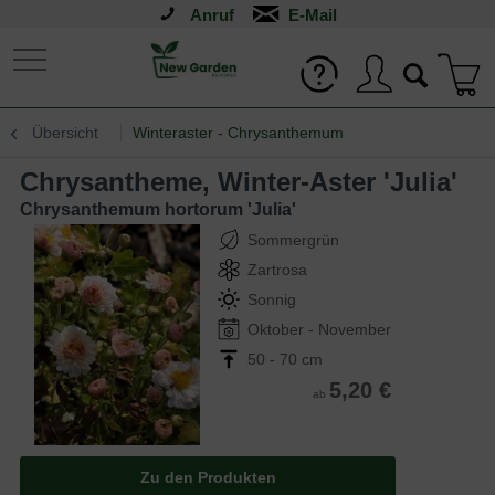
Anruf
Übersicht
Winteraster - Chrysanthemum
Chrysantheme, Winter-Aster 'Julia'
Chrysanthemum hortorum 'Julia'
Sommergrün
Zartrosa
Sonnig
Oktober - November
50 - 70 cm
5,20 €
ab
Zu den Produkten