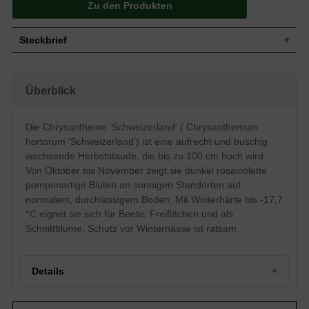
Zu den Produkten
Steckbrief
Wuchs
Aufrecht, buschig, horstbildend
Wuchshöhe
bis zu 100 cm
Überblick
Sommergrün, graugrüne Blattfarbe,
Blatt
eiförmig
Die Chrysantheme 'Schweizerland' ( Chrysanthemum
Frucht
-
hortorum 'Schweizerland') ist eine aufrecht und buschig
Pomponartige, dunkel rosaviolett
Blüte
verzweigte Blütenstände, körbchenartig
wachsende Herbststaude, die bis zu 100 cm hoch wird.
Blütezeit
Oktober - November
Von Oktober bis November zeigt sie dunkel rosaviolette
pomponartige Blüten an sonnigen Standorten auf
Wurzeln
-
normalem, durchlässigem Boden. Mit Winterhärte bis -17,7
Boden
Frisch, normal durchlässig, neutral
°C eignet sie sich für Beete, Freiflächen und als
Standort
Sonnig
Schnittblume; Schutz vor Winternässe ist ratsam.
Pflanzen pro
4 bis 6
m²
Die Chrysanthemum hortorum
'Schweizerland' (Chrysantheme, Winter-
Details
Aster) darf in keinem Garten fehlen. Die
Winter-Aster präsentiert ihr dunkel
rosaviolettes Blütenkleid gerne auf
Portrait der Chrysanthemen-Sorte 'Schweizerland'